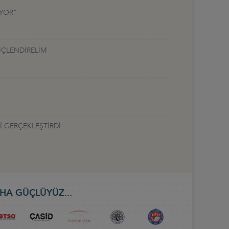
UYOR”
ÜÇLENDİRELİM
İ GERÇEKLEŞTİRDİ
HA GÜÇLÜYÜZ...