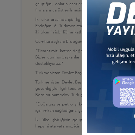
çalıştığını, onların eserlerinin iftihar vesilesi ol
firmalarınca üstlenilmesini önemini vurguladı ve "İnşal
İki ülke arasında işbirliğinin geliştirilmesi için at
Erdoğan, 6. Türkmenistan Uluslararası Yatırım Forumu
iki ülkenin işbirliğine katkı sağlayacağını kaydetti.
Cumhurbaşkanı Erdoğan, konuşmasının sonunda, Türk
"Ticaretimizi katma değeri yüksek alanlara taşımalı ve 
Bizler cumhurbaşkanları olarak iki dost ve kardeş ü
destekliyoruz."
Türkmenistan Devlet Başkanı Gurbangulı Berdimuh
Türkmenistan Devlet Başkanı Gurbangulı Berdimuhamedov
güvenliğiyle ilgili tesisler ve çimento fabrikaları inş
Berdimuhamedov, Türk şirketleriyle işbirliği yapmaya 
"Doğalgaz ve petrol şirketlerini, Hazar Denizi kıyısı
için imkan sağladığına işaret etti.
İki ülke işbirliğinin geliştirilmesi çerçevesinde 
hepsini ata vatanınız için yapıyorsunuz. Bu da rızkın, 