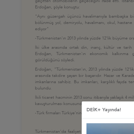
geçitten otomobillerin geçeceğini ifade etti. İsta
Erdoğan, şöyle konuştu:
"Aynı güzergah üçüncü havalimanıyla bambaşka bir
bölünmüş yol, demiryolu, havalimanı, okul, hastane v
ediyor"
-Türkmenistan'ın 2013 yılında yüzde 12'lik büyüme ora
İki ülke arasında ortak din, inanç, kültür ve tarih
Erdoğan, Türkmenistan'ın ekonomik kalkınma çaba
görüldüğünü söyledi.
Erdoğan, "Türkmenistan'ın, 2013 yılında yüzde 12'li
arasında takdire şayan bir başarıdır. Hazar ve Karaden
imkanlarına sahibiz. Bu imkanları, karşılıklı fayda
bulundu.
İkili ticaret hacminin 2013 sonu itibarıyla yaklaşık 4 
kavuşturulması konusunda Türkmen tarafıyla hem fikir 
DEİK+ Yayında!
-Türk firmaları Türkiye'nin misyon şefleri gibi çalışıyor
Türkmenistan'da faaliyet gösteren Türk firmalarını