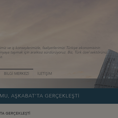
iz ve iş konseylerimizle, faaliyetlerimizi Türkiye ekonomisinin
aya taşımak için aralıksız sürdürüyoruz. Biz, Türk özel sektörünü
z.
BİLGİ MERKEZİ
İLETİŞİM
MU, AŞKABAT’TA GERÇEKLEŞTİ
TA GERÇEKLEŞTİ