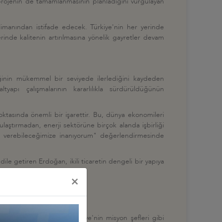
projenin de tamamlanmasının planladığını vurgulayan
manından istifade edecek. Türkiye'nin her yerinde
rinde kalitenin artırılmasına yönelik gayretler devam
rliğinin mükemmel bir seviyede ilerlediğini kaydeden
yapı çalışmalarının kararlılıkla sürdürüldüğünün
ktasında önemli bir işarettir. Bu, dünya ekonomileri
 ulaştırmadan, enerji sektörüne birçok alanda işbirliği
tler verebileceğimize inanıyorum" değerlendirmesinde
dile getiren Erdoğan, ikili ticaretin dengeli bir yapıya
×
, Türk firmalarının Türkiye'nin misyon şefleri gibi