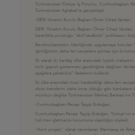
Türkmenistan-Türkiye İş Forumu, Cumhurbaşkanı Rec
Türkmenistan Aşkabat'ta gerçekleşti.
-DEİK Yönetim Kurulu Başkanı Ömer Cihad Vardan,
DEİK Yönetim Kurulu Başkanı Ömer Cihad Vardan, T
kararlılıkla yürüttüğü "aktif tarafsızlık" politikasını, 
Berdimuhamedov liderliğinde uygulamaya konulan Tü
işbirliğimizin daha ileri seviyelere çıkması için iki konu
İlk olarak iki kardeş ülke arasındaki lojistik maliyetin
türlü gayreti göstermesi gerektiğine değinen Vardan, 
aşağılara çekebiliriz" ifadelerini kullandı.
İki ülke arasındaki ticari haraketliliği daha ileri sevi
döviz transferini daha önce olduğu gibi bankaların k
mümkün değilse Türkmenistan Merkez Bankası'nın Türki
-Cumhurbaşkanı Recep Tayyip Erdoğan,
Cumhurbaşkanı Recep Tayyip Erdoğan, Türkiye'nin eko
hızlı tren işletmecisi konumuna ulaşıldığını söyledi.
"Asrın projesi" olarak tanımlanan Marmaray ile iftiha