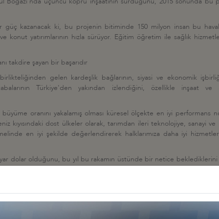
nbul Boğazı'nda üçüncü köprü inşaatının sürdüğünü, 2015 sonunda bu 
 güç kazanacak ki, bu projenin bitiminde 150 milyon insan bu havali
e konut yatırımlarının hızla sürüyor. Eğitim öğretim ile sağlık hizmetle
nı takdire şayan bir başarıdır
 birlikteliğinden gelen kardeşlik bağlarının, siyasi ve ekonomik işbi
larının Türkiye'den yakından izlendiğini, özellikle inşaat ve alt
k büyüme oranını yakalamış olması küresel ölçekte en iyi performans no
iz kıyısındaki dost ülkeler olarak, tarımdan ileri teknolojiye, sanayi ve
 temelinde en iyi şekilde değerlendirerek halklarımıza daha iyi hizme
milyar dolar olduğunu, bu yıl bu rakamın üstünde bir netice beklediklerini 
olduklarını söyledi.
n başarılarından duyulan memnuniyeti ifade eden Cumhurbaşkanı Erdoğan