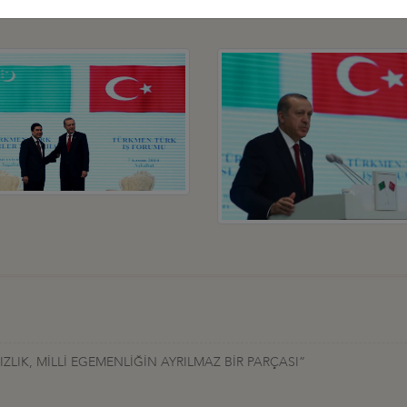
LIK, MİLLİ EGEMENLİĞİN AYRILMAZ BİR PARÇASI”