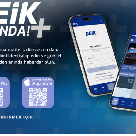
acağını söyledi. Cumhurbaşkanı Erdoğan, arasında Türkmenbaşı-Aşkabat oto
lah bunun da bitimini görür ve birlikte açılışını yaparız" dedi.
ılabilecek adımlar olduğunu, Türk ve Türkmen yatırımcıların üçüncü ülkel
'nun 3-4 Mart 2015'te İstanbul'da gerçekleştirileceğini, forumun Türkm
men iş çevrelerine de şöyle seslendi:
arttırmalıyız. Biz katkı sağlamak ve çalışmaları teşvik için buradayız. Çalı
lkenin iş çevreleri arasında kurulacak yeni ortaklıklarla başka ülkel
amedov
 da 2030 yılına kadar gerçekleştirilecek büyük sanayi projeleriyle ilgi
a edileceğini söyledi. Ülkedeki büyük projelerle ilgili seçimlerde Türkler
devam edileceğini belirtti.
ndaki lisanslı bölgelere davet ediyorum" ifadesini kullanan Berdimuhamedov
Cumhurbaşkanı Erdoğan'ın yaptığı çalışmalardan duyulan memnuniyeti di
bereketin ve iki devletliliğin bir göstergesidir" diye konuştu.