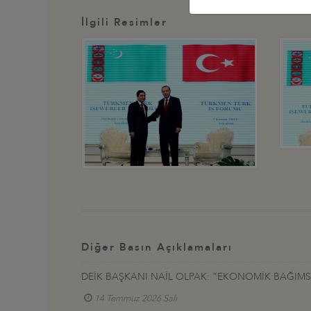
İlgili Resimler
Diğer Basın Açıklamaları
DEİK BAŞKANI NAİL OLPAK: “EKONOMİK BAĞIMSIZ
14 Temmuz 2026 Salı