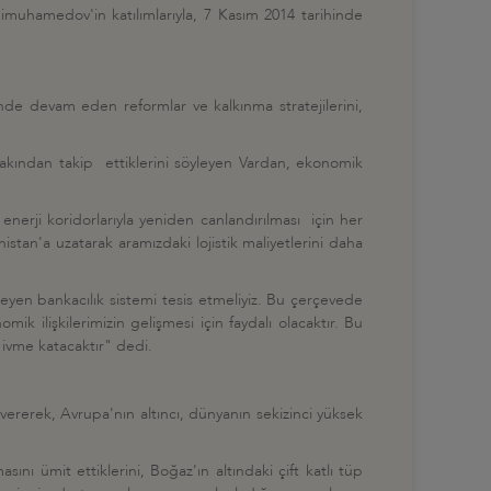
uhamedov'in katılımlarıyla, 7 Kasım 2014 tarihinde
 devam eden reformlar ve kalkınma stratejilerini,
kından takip ettiklerini söyleyen Vardan, ekonomik
a, enerji koridorlarıyla yeniden canlandırılması için her
stan'a uzatarak aramızdaki lojistik maliyetlerini daha
 işleyen bankacılık sistemi tesis etmeliyiz. Bu çerçevede
 ilişkilerimizin gelişmesi için faydalı olacaktır. Bu
 ivme katacaktır" dedi.
rerek, Avrupa'nın altıncı, dünyanın sekizinci yüksek
nı ümit ettiklerini, Boğaz'ın altındaki çift katlı tüp