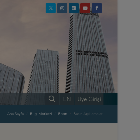
EN
Üye Girişi
Ana Sayfa
Bilgi Merkezi
Basın
Basın Açıklamaları