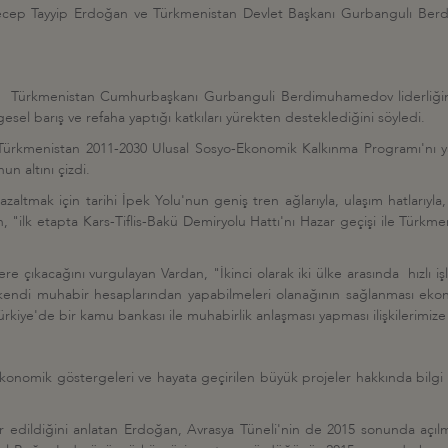
ep Tayyip Erdoğan ve Türkmenistan Devlet Başkanı Gurbangulı Berdim
ürkmenistan Cumhurbaşkanı Gurbanguli Berdimuhamedov liderliğinde
bölgesel barış ve refaha yaptığı katkıları yürekten desteklediğini söyledi.
rkmenistan 2011-2030 Ulusal Sosyo-Ekonomik Kalkınma Programı'nı ya
nun altını çizdi.
i azaltmak için tarihi İpek Yolu'nun geniş tren ağlarıyla, ulaşım hatlarıyl
"ilk etapta Kars-Tiflis-Bakü Demiryolu Hattı'nı Hazar geçişi ile Türkmeni
yelere çıkacağını vurgulayan Vardan, "İkinci olarak iki ülke arasında hızlı
endi muhabir hesaplarından yapabilmeleri olanağının sağlanması ekonomik
ye'de bir kamu bankası ile muhabirlik anlaşması yapması ilişkilerimize
nomik göstergeleri ve hayata geçirilen büyük projeler hakkında bilgi ve
r edildiğini anlatan Erdoğan, Avrasya Tüneli'nin de 2015 sonunda açılması