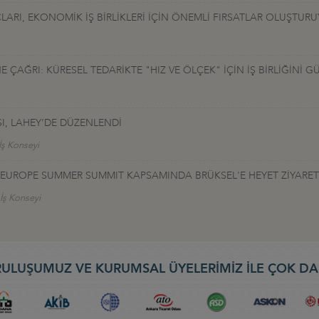
LARI, EKONOMİK İŞ BİRLİKLERİ İÇİN ÖNEMLİ FIRSATLAR OLUŞTUR
ÇAĞRI: KÜRESEL TEDARİKTE "HIZ VE ÖLÇEK" İÇİN İŞ BİRLİĞİNİ G
I, LAHEY’DE DÜZENLENDİ
İş Konseyi
TALEUROPE SUMMER SUMMIT KAPSAMINDA BRÜKSEL'E HEYET ZİYARET
 İş Konseyi
ULUŞUMUZ VE KURUMSAL ÜYELERİMİZ İLE ÇOK DA