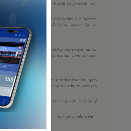
yol projelerinin de bulunduğu büyük çalışmaların Türk
erde de yatırım yapma şansı olabileceğini dile getiren
enistan'ın uluslararası görünürlüğünü artıracağını ve
şmalarınızda size her türlü kolaylığı sağlamaya hazırız.
erde beraber iş yapmanız konusunda sizi sonuna kadar
li bilgi vererek bu kapsamda petrol rafinerileri, gıda
'e ve Türk şirketlerine öncelik verdiklerini tekrarlayan
, taşımacılık ağı kapsamındaki projelerin de işbirliği
le getiren Berdimuhamedov, "Yaptığınız çalışmaların