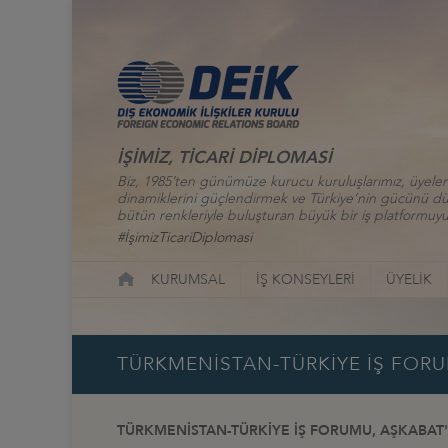
İŞİMİZ, TİCARİ DİPLOMASİ
Biz, 1985’ten günümüze kurucu kuruluşlarımız, üyelerim
dinamiklerini güçlendirmek ve Türkiye’nin gücünü düny
bütün renkleriyle buluşturan büyük bir iş platformuyu
#İşimizTicariDiplomasi
KURUMSAL
İŞ KONSEYLERİ
ÜYELİK
TÜRKMENİSTAN-TÜRKİYE İŞ FORU
TÜRKMENİSTAN-TÜRKİYE İŞ FORUMU, AŞKABAT'