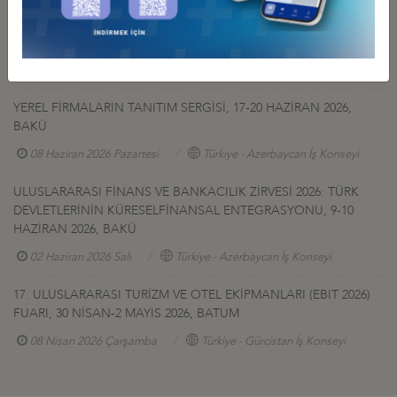
27 Temmuz 2026 Pazartesi
Türkiye - Gürcistan İş Konseyi
AFGANİSTAN TALK MADEN SAHASI GELİŞTİRME İHALESİ HK
27 Temmuz 2026 Pazartesi
Türkiye - Afganistan İş Konseyi
YEREL FİRMALARIN TANITIM SERGİSİ, 17-20 HAZİRAN 2026,
BAKÜ
08 Haziran 2026 Pazartesi
Türkiye - Azerbaycan İş Konseyi
ULUSLARARASI FİNANS VE BANKACILIK ZİRVESİ 2026: TÜRK
DEVLETLERİNİN KÜRESELFİNANSAL ENTEGRASYONU, 9-10
HAZİRAN 2026, BAKÜ
02 Haziran 2026 Salı
Türkiye - Azerbaycan İş Konseyi
17. ULUSLARARASI TURİZM VE OTEL EKİPMANLARI (EBIT 2026)
FUARI, 30 NİSAN-2 MAYIS 2026, BATUM
08 Nisan 2026 Çarşamba
Türkiye - Gürcistan İş Konseyi