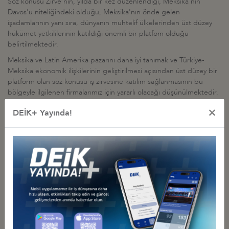
Söz konusu Zirve’nin, yılda bir kez düzenlendiği, Meksika'nın
Davos'u niteliğindeki olduğu, Meksika'nın önde gelen
işadamlarının yanı sıra, dünyanın muhtelif ülkelerinden üst düzey
hükümet yetkililerinin katıldığı önemli bir platfom olduğu
belirtilmektedir.
Meksika ve Latin Amerika pazarını daha iyi tanımak ve Türkiye-
Meksika ekonomik ilişkilerinin geliştirilmesi açısından üst düzey bir
platform olan söz konusu iş zirvesine katılım sağlanmasının bu
bölgeyle ilgilenen firmalarımız için yararlı olacağı düşünülmektedir.
Programı ekte yer alan Zirve’ye katılmakla ilgilenen üyelerimizin
×
DEİK+ Yayında!
DEİK (
mhocaoğlu@deik.org.tr
) ve Zirve’nin organizatörü Yael
Smadja’ya (E-mail:
yael.smadja@smadja.ch
Tel:+1 212 759 60 00)
bilgi vermeleri rica olunur.
Diğer Duyurular
GÜRCİSTAN YATIRIM PROJELERİ HK.