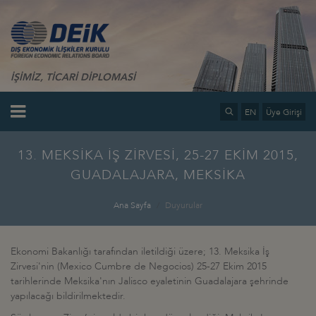
İŞİMİZ, TİCARİ DİPLOMASİ
EN
Üye Girişi
13. MEKSİKA İŞ ZİRVESİ, 25-27 EKİM 2015,
GUADALAJARA, MEKSİKA
Ana Sayfa
Duyurular
Ekonomi Bakanlığı tarafından iletildiği üzere; 13. Meksika İş
Zirvesi'nin (Mexico Cumbre de Negocios) 25-27 Ekim 2015
tarihlerinde Meksika'nın Jalisco eyaletinin Guadalajara şehrinde
yapılacağı bildirilmektedir.