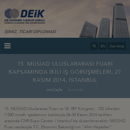
İŞİMİZ, TİCARİ DİPLOMASİ
EN
Üye Girişi
15. MÜSİAD ULUSLARARASI FUARI
KAPSAMINDA İKİLİ İŞ GÖRÜŞMELERİ, 27
KASIM 2014, İSTANBUL
Ana Sayfa
Duyurular
15. MÜSİAD Uluslararası Fuarı ve 18. IBF Kongresi , 102 ülkeden
7.000 misafir işadamının katılımıyla 26-30 Kasım 2014 tarihleri
arasında CNR Expo Center / İstanbul’da düzenlenecektir. MÜSİAD
Fuarı vesilesiyle T.C. Ekonomi Bakanlığı’nın “Alım Heyetleri”