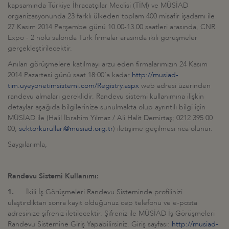
kapsamında Türkiye İhracatçılar Meclisi (TİM) ve MÜSİAD
organizasyonunda 23 farklı ülkeden toplam 400 misafir işadamı ile
27 Kasım 2014 Perşembe günü 10.00-13.00 saatleri arasında, CNR
Expo - 2 nolu salonda Türk firmalar arasında ikili görüşmeler
gerçekleştirilecektir.
Anılan görüşmelere katılmayı arzu eden firmalarımızın 24 Kasım
2014 Pazartesi günü saat 18:00’a kadar
http://musiad-
tim.uyeyonetimsistemi.com/Registry.aspx
web adresi üzerinden
randevu almaları gereklidir. Randevu sistemi kullanımına ilişkin
detaylar aşağıda bilgilerinize sunulmakta olup ayrıntılı bilgi için
MÜSİAD ile (Halil İbrahim Yılmaz / Ali Halit Demirtaş; 0212 395 00
00;
sektorkurullari@musiad.org.tr
) iletişime geçilmesi rica olunur.
Saygılarımla,
Randevu Sistemi Kullanımı:
1.
İkili İş Görüşmeleri Randevu Sisteminde profilinizi
ulaştırdıktan sonra kayıt olduğunuz cep telefonu ve e-posta
adresinize şifreniz iletilecektir. Şifreniz ile MÜSİAD İş Görüşmeleri
Randevu Sistemine Giriş Yapabilirsiniz. Giriş sayfası:
http://musiad-