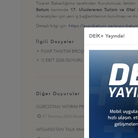
Ticaret Bakanlığımız tarafından Kurulumuza iletilen 
Batum
kentinde
17. Uluslararası Turizm ve Otel
ihracatçıları için yeni iş bağlantılarının kurulması ve i
Detaylı bilgi için:
https://expobatumi.ge/expo-batumi
DEİK+ Yayında!
İlgili Dosyalar
FUAR TANITIM BROŞÜRÜ
1) EBIT 2026 DUYURU GÖRSELİ
Diğer Duyurular
GÜRCİSTAN YATIRIM PROJELERİ HK.
27 Temmuz 2026 Pazartesi
Türkiye - Gürcistan 
AFGANİSTAN TALK MADEN SAHASI GELİŞTİRME İ