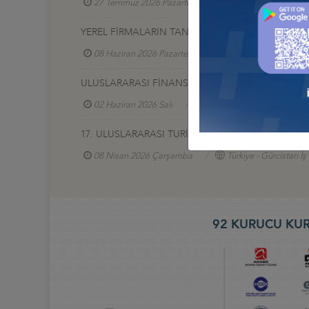
27 Temmuz 2026 Pazartesi
Türkiye - Afganistan
YEREL FİRMALARIN TANITIM SERGİSİ, 17-20 HAZİR
08 Haziran 2026 Pazartesi
Türkiye - Azerbaycan
ULUSLARARASI FİNANS VE BANKACILIK ZİRVESİ 2
02 Haziran 2026 Salı
Türkiye - Azerbaycan İş Ko
17. ULUSLARARASI TURİZM VE OTEL EKİPMANLARI (
08 Nisan 2026 Çarşamba
Türkiye - Gürcistan İ
92 KURUCU KUR