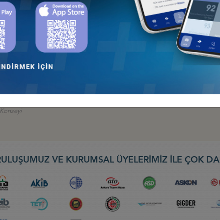
 İş Konseyi
AN 2026, BAKÜ
 İş Konseyi
026: TÜRK DEVLETLERİNİN KÜRESELFİNANSAL ENTEGRASYONU, 9-10
nseyi
EBIT 2026) FUARI, 30 NİSAN-2 MAYIS 2026, BATUM
ş Konseyi
ULUŞUMUZ VE KURUMSAL ÜYELERİMİZ İLE ÇOK DA