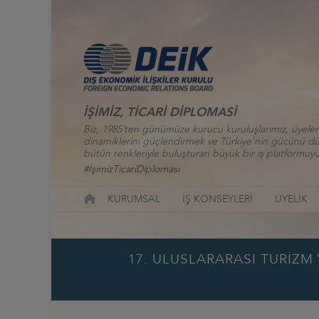
İŞİMİZ, TİCARİ DİPLOMASİ
Biz, 1985’ten günümüze kurucu kuruluşlarımız, üyelerim
dinamiklerini güçlendirmek ve Türkiye’nin gücünü düny
bütün renkleriyle buluşturan büyük bir iş platformuyu
#İşimizTicariDiplomasi
KURUMSAL
İŞ KONSEYLERİ
ÜYELİK
17. ULUSLARARASI TURİZM 