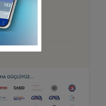
 HAZİRAN 2026, BAKÜ
HA GÜÇLÜYÜZ...