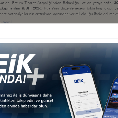
yazıda, Batum Ticaret Ataşeliği'nden Bakanlığa iletilen yazıya atıfla;
30
 Ekipmanları (EBIT 2026) Fuarı
'nın düzenleneceği bildirilmiş olup, ç
hracat potansiyellerinin arttırılması açısından verimli olduğu ifade edilmekt
-travel
İş Konseyi
HALESİ HK