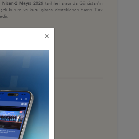
 Nisan-2 Mayıs 2026
tarihleri arasında Gürcistan'ın
eşitli kurum ve kuruluşlarca desteklenen fuarın Türk
edir.
×