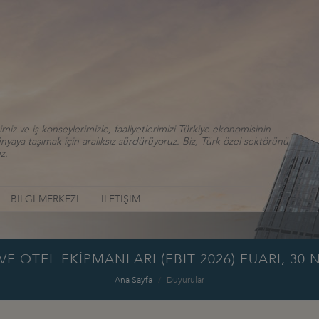
iz ve iş konseylerimizle, faaliyetlerimizi Türkiye ekonomisinin
aya taşımak için aralıksız sürdürüyoruz. Biz, Türk özel sektörünü
z.
BİLGİ MERKEZİ
İLETİŞİM
VE OTEL EKİPMANLARI (EBIT 2026) FUARI, 30 
Ana Sayfa
Duyurular