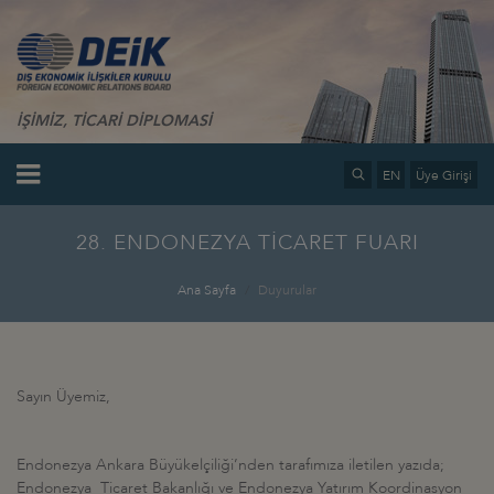
İŞİMİZ, TİCARİ DİPLOMASİ
EN
Üye Girişi
28. ENDONEZYA TİCARET FUARI
Ana Sayfa
Duyurular
Sayın Üyemiz,
Endonezya Ankara Büyükelçiliği’nden tarafımıza iletilen yazıda;
Endonezya Ticaret Bakanlığı ve Endonezya Yatırım Koordinasyon