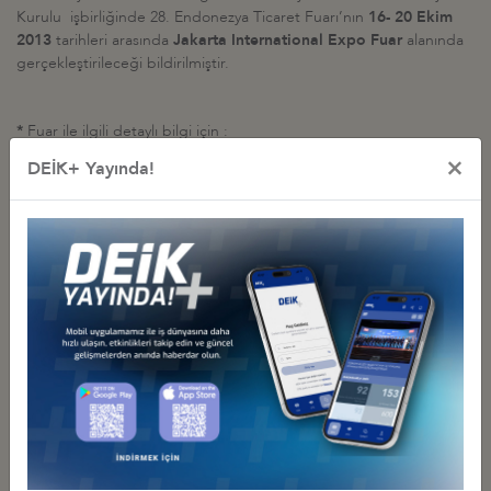
Kurulu işbirliğinde 28. Endonezya Ticaret Fuarı’nın
16- 20 Ekim
2013
tarihleri arasında
Jakarta International Expo Fuar
alanında
gerçekleştirileceği bildirilmiştir.
*
Fuar ile ilgili detaylı bilgi için :
http://www.tradexpoindonesia.com/
×
DEİK+ Yayında!
Diğer Duyurular
GÜRCİSTAN YATIRIM PROJELERİ HK.
27 Temmuz 2026 Pazartesi
Türkiye - Gürcistan İş Konseyi
AFGANİSTAN TALK MADEN SAHASI GELİŞTİRME İHALESİ HK
27 Temmuz 2026 Pazartesi
Türkiye - Afganistan İş Konseyi
YEREL FİRMALARIN TANITIM SERGİSİ, 17-20 HAZİRAN 2026,