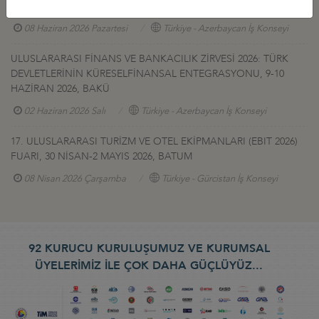
BAKÜ
08 Haziran 2026 Pazartesi
Türkiye - Azerbaycan İş Konseyi
ULUSLARARASI FİNANS VE BANKACILIK ZİRVESİ 2026: TÜRK
DEVLETLERİNİN KÜRESELFİNANSAL ENTEGRASYONU, 9-10
HAZİRAN 2026, BAKÜ
02 Haziran 2026 Salı
Türkiye - Azerbaycan İş Konseyi
17. ULUSLARARASI TURİZM VE OTEL EKİPMANLARI (EBIT 2026)
FUARI, 30 NİSAN-2 MAYIS 2026, BATUM
08 Nisan 2026 Çarşamba
Türkiye - Gürcistan İş Konseyi
92 KURUCU KURULUŞUMUZ VE KURUMSAL
ÜYELERİMİZ İLE ÇOK DAHA GÜÇLÜYÜZ...