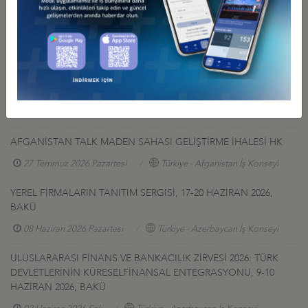
Diğer Duyurular
GÜRCİSTAN YATIRIM PROJELERİ HK.
27 Temmuz 2026 Pazartesi
Türkiye - Gürcistan İş Konseyi
AFGANİSTAN TALK MADEN SAHASI GELİŞTİRME İHALESİ HK
27 Temmuz 2026 Pazartesi
Türkiye - Afganistan İş Konseyi
YEREL FİRMALARIN TANITIM SERGİSİ, 17-20 HAZİRAN 2026,
BAKÜ
08 Haziran 2026 Pazartesi
Türkiye - Azerbaycan İş Konseyi
ULUSLARARASI FİNANS VE BANKACILIK ZİRVESİ 2026: TÜRK
DEVLETLERİNİN KÜRESELFİNANSAL ENTEGRASYONU, 9-10
HAZİRAN 2026, BAKÜ