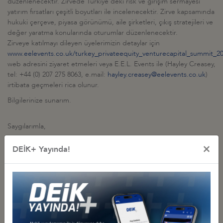
düzenlenecektir. Zirvede Türkiye’deki risk ve girişim sermayesi
yatırım fırsatları çeşitli boyutları ile incelenecektir. Zirve kapsamında
hukuki çerçeve, piyasa görünümü, aile şirketleri, çıkış stratejileri ve
değer yaratma konularında oturumlar düzenlenecektir.
Zirveye katılmayı dileyen üyelerimizin detaylar için
www.eelevents.co.uk/turkey_privateequity_venturecapital_summit_2
web adresini ziyaret etmeleri veya E.E.L. Events ile (Hayley Creasey,
tel: +44 (0) 207 275 8063, e.mail:
hayley.creasey@eelevents.co.uk
)
irtibata geçmeleri rica olunur.
Bilgilerinize sunarım.
Saygılarımla,
×
DEİK+ Yayında!
Not: DEİK üyesi şirketler için %20 indirimli ücret uygulanmaktadır.
Ek: Etkinlik Broşürü
İlgili Dosyalar
Etkinlik Broşürü