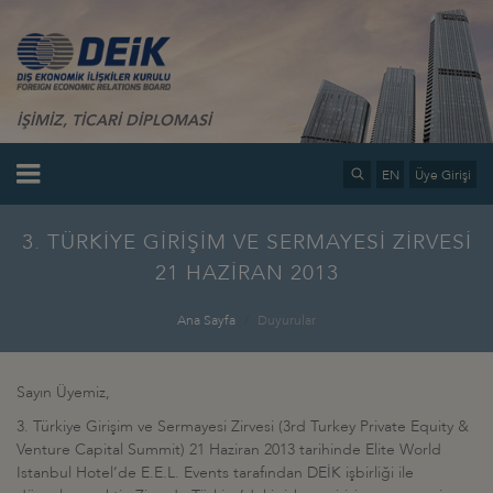
İŞİMİZ, TİCARİ DİPLOMASİ
EN
Üye Girişi
3. TÜRKİYE GİRİŞİM VE SERMAYESİ ZİRVESİ
21 HAZİRAN 2013
Ana Sayfa
Duyurular
Sayın Üyemiz,
3. Türkiye Girişim ve Sermayesi Zirvesi (3rd Turkey Private Equity &
Venture Capital Summit) 21 Haziran 2013 tarihinde Elite World
Istanbul Hotel’de E.E.L. Events tarafından DEİK işbirliği ile