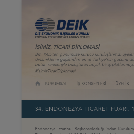
İŞİMİZ, TİCARİ DİPLOMASİ
Biz, 1985’ten günümüze kurucu kuruluşlarımız, üyelerim
dinamiklerini güçlendirmek ve Türkiye’nin gücünü düny
bütün renkleriyle buluşturan büyük bir iş platformuyu
#İşimizTicariDiplomasi
KURUMSAL
İŞ KONSEYLERİ
ÜYELİK
34. ENDONEZYA TİCARET FUARI, 1
Endonezya İstanbul Başkonsolosluğu'ndan Kurulumuz