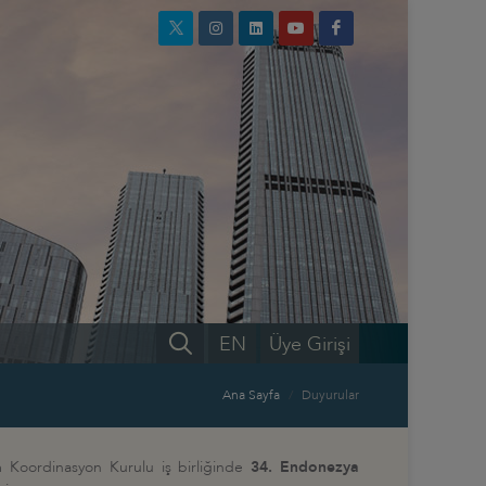
EN
Üye Girişi
Ana Sayfa
Duyurular
m Koordinasyon Kurulu iş birliğinde
34. Endonezya