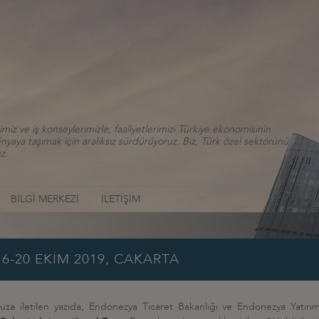
iz ve iş konseylerimizle, faaliyetlerimizi Türkiye ekonomisinin
aya taşımak için aralıksız sürdürüyoruz. Biz, Türk özel sektörünü
z.
BİLGİ MERKEZİ
İLETİŞİM
6-20 EKİM 2019, CAKARTA
a iletilen yazıda; Endonezya Ticaret Bakanlığı ve Endonezya Yatırı