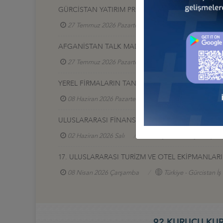
GÜRCİSTAN YATIRIM PROJELERİ HK.
27 Temmuz 2026 Pazartesi
Türkiye - Gürcistan 
AFGANİSTAN TALK MADEN SAHASI GELİŞTİRME İ
27 Temmuz 2026 Pazartesi
Türkiye - Afganistan
YEREL FİRMALARIN TANITIM SERGİSİ, 17-20 HAZİR
08 Haziran 2026 Pazartesi
Türkiye - Azerbaycan
ULUSLARARASI FİNANS VE BANKACILIK ZİRVESİ 2
02 Haziran 2026 Salı
Türkiye - Azerbaycan İş Ko
17. ULUSLARARASI TURİZM VE OTEL EKİPMANLARI (
08 Nisan 2026 Çarşamba
Türkiye - Gürcistan İ
92 KURUCU KUR