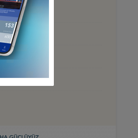
 HAZİRAN 2026, BAKÜ
HA GÜÇLÜYÜZ...