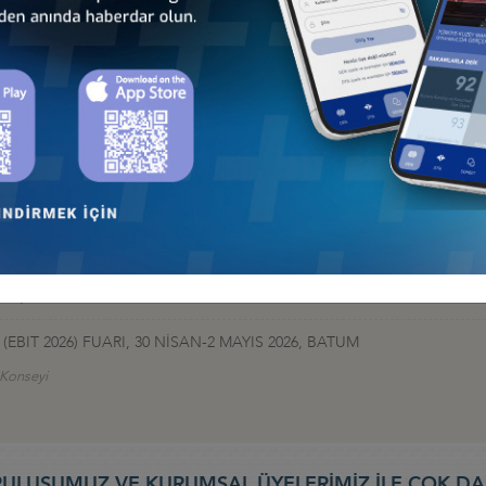
İş Konseyi
HALESİ HK
 İş Konseyi
AN 2026, BAKÜ
 İş Konseyi
026: TÜRK DEVLETLERİNİN KÜRESELFİNANSAL ENTEGRASYONU, 9-10
nseyi
EBIT 2026) FUARI, 30 NİSAN-2 MAYIS 2026, BATUM
ş Konseyi
ULUŞUMUZ VE KURUMSAL ÜYELERİMİZ İLE ÇOK DA