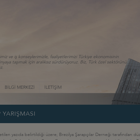
iz ve iş konseylerimizle, faaliyetlerimizi Türkiye ekonomisinin
aya taşımak için aralıksız sürdürüyoruz. Biz, Türk özel sektörünü
z.
BİLGİ MERKEZİ
İLETİŞİM
P YARIŞMASI
letilen yazıda belirtildiği üzere; Brezilya Şarapçılar Derneği tarafından d