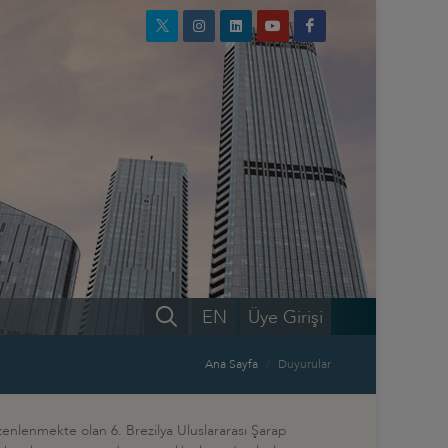
EN
Üye Girişi
Ana Sayfa
Duyurular
üzenlenmekte olan 6. Brezilya Uluslararası Şarap