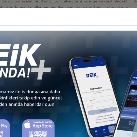
nde do Sul eyaletinin Bento Gonçalves şehrinde gerçekleştirilecektir. Ba
ık örgütlerinin kurallarının uygulanacağı ve teknik bilgi ile tecrübe paylaş
ww.enologia.org.br/pt/feiras-e-eventos/brazilian-international-wine-com
İş Konseyi
HALESİ HK
 İş Konseyi
AN 2026, BAKÜ
 İş Konseyi
026: TÜRK DEVLETLERİNİN KÜRESELFİNANSAL ENTEGRASYONU, 9-10