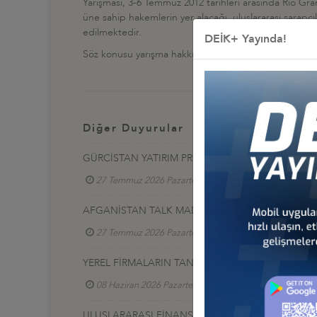
Yarışması, 3-6 Temmuz 2012 tarihleri arasında Rio Gra
üne sahip hakemlerin yer alacağı, uluslararası şarapçıl
edilmektedir.
DEİK+ Yayında!
Söz konusu yarışma hakkında detaylı bilgiye
http://w
Diğer Duyurular
GÜRCİSTAN YATIRIM PROJELERİ HK.
27 Temmuz 2026 Pazartesi
Türkiye - Gürcistan 
AFGANİSTAN TALK MADEN SAHASI GELİŞTİRME İ
27 Temmuz 2026 Pazartesi
Türkiye - Afganistan
YEREL FİRMALARIN TANITIM SERGİSİ, 17-20 HAZİR
08 Haziran 2026 Pazartesi
Türkiye - Azerbaycan
ULUSLARARASI FİNANS VE BANKACILIK ZİRVESİ 2