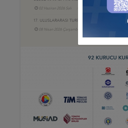
02 Haziran 2026 Salı
Türkiye - Azerbaycan İş Ko
17. ULUSLARARASI TURİZM VE OTEL EKİPMANLARI (
08 Nisan 2026 Çarşamba
Türkiye - Gürcistan İ
92 KURUCU KUR