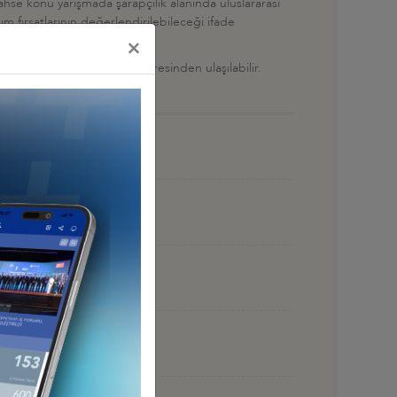
hse konu yarışmada şarapçılık alanında uluslararası
ım fırsatlarının değerlendirilebileceği ifade
×
petition/the-competition
adresinden ulaşılabilir.
 HAZİRAN 2026, BAKÜ