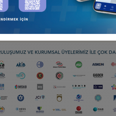
nseyi
EBIT 2026) FUARI, 30 NİSAN-2 MAYIS 2026, BATUM
ş Konseyi
ULUŞUMUZ VE KURUMSAL ÜYELERİMİZ İLE ÇOK DA