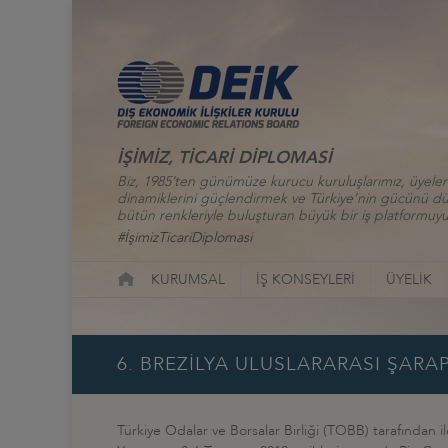
İŞİMİZ, TİCARİ DİPLOMASİ
Biz, 1985’ten günümüze kurucu kuruluşlarımız, üyelerim
dinamiklerini güçlendirmek ve Türkiye’nin gücünü düny
bütün renkleriyle buluşturan büyük bir iş platformuyu
#İşimizTicariDiplomasi
KURUMSAL
İŞ KONSEYLERİ
ÜYELİK
6. BREZİLYA ULUSLARARASI ŞARA
Türkiye Odalar ve Borsalar Birliği (TOBB) tarafından i