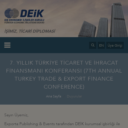
İŞİMİZ, TİCARİ DİPLOMASİ
EN
Üye Girişi
7. YILLIK TÜRKİYE TİCARET VE İHRACAT
FİNANSMANI KONFERANSI (7TH ANNUAL
TURKEY TRADE & EXPORT FİNANCE
CONFERENCE)
Ana Sayfa
Duyurular
Sayın Üyemiz,
Exporta Publishing & Events tarafından DEİK kurumsal işbirliği ile