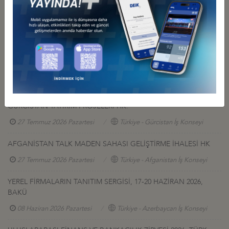
Not: DEİK üyesi şirketler için %20 indirimli ücret uygulanmaktadır.
22 Şubat 2013 tarihinden önce kayıt olanlara extra %10 indirim
uygulanacaktır.
Diğer Duyurular
GÜRCİSTAN YATIRIM PROJELERİ HK.
27 Temmuz 2026 Pazartesi
Türkiye - Gürcistan İş Konseyi
AFGANİSTAN TALK MADEN SAHASI GELİŞTİRME İHALESİ HK
27 Temmuz 2026 Pazartesi
Türkiye - Afganistan İş Konseyi
YEREL FİRMALARIN TANITIM SERGİSİ, 17-20 HAZİRAN 2026,
BAKÜ
08 Haziran 2026 Pazartesi
Türkiye - Azerbaycan İş Konseyi