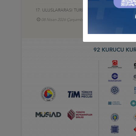
17. ULUSLARARASI TURİZM VE OTEL EKİPMANLARI (
08 Nisan 2026 Çarşamba
Türkiye - Gürcistan İ
92 KURUCU KUR