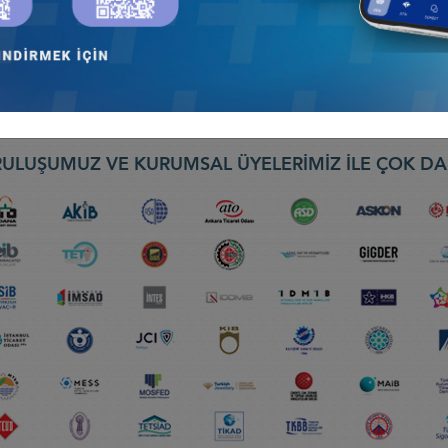
EBIT 2026) FUARI, 30 NİSAN-2 MAYIS 2026, BATUM
ş Konseyi
ULUŞUMUZ VE KURUMSAL ÜYELERİMİZ İLE ÇOK DA