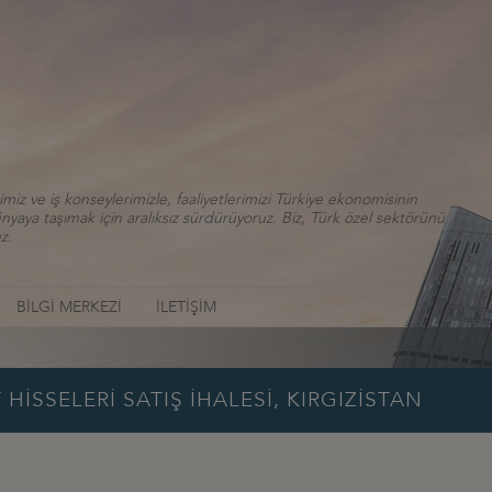
iz ve iş konseylerimizle, faaliyetlerimizi Türkiye ekonomisinin
aya taşımak için aralıksız sürdürüyoruz. Biz, Türk özel sektörünü
z.
BİLGİ MERKEZİ
İLETİŞİM
HİSSELERİ SATIŞ İHALESİ, KIRGIZİSTAN