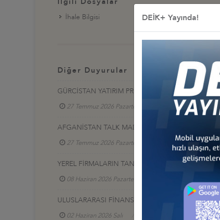
İlgili Dosyalar
İhale Bilgisi
DEİK+ Yayında!
Diğer Duyurular
GÜRCİSTAN YATIRIM PROJELERİ HK.
27 Temmuz 2026 Pazartesi
Türkiye - Gürcistan 
AFGANİSTAN TALK MADEN SAHASI GELİŞTİRME İ
27 Temmuz 2026 Pazartesi
Türkiye - Afganistan
YEREL FİRMALARIN TANITIM SERGİSİ, 17-20 HAZİR
08 Haziran 2026 Pazartesi
Türkiye - Azerbaycan
ULUSLARARASI FİNANS VE BANKACILIK ZİRVESİ 2
02 Haziran 2026 Salı
Türkiye - Azerbaycan İş Ko