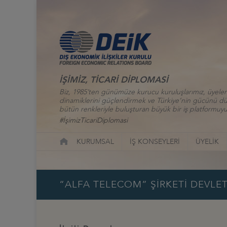
İŞİMİZ, TİCARİ DİPLOMASİ
Biz, 1985’ten günümüze kurucu kuruluşlarımız, üyelerim
dinamiklerini güçlendirmek ve Türkiye’nin gücünü düny
bütün renkleriyle buluşturan büyük bir iş platformuyu
#İşimizTicariDiplomasi
KURUMSAL
İŞ KONSEYLERİ
ÜYELİK
“ALFA TELECOM” ŞİRKETİ DEVLET 