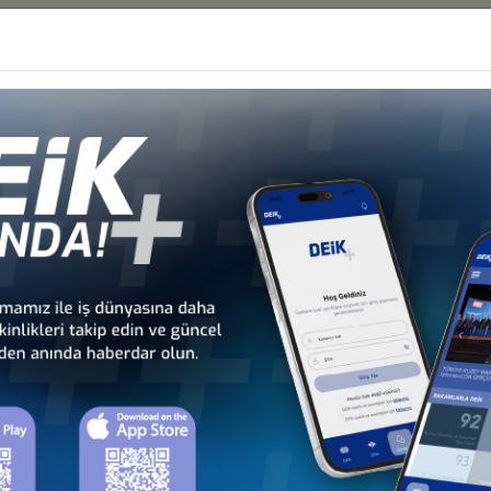
İş Konseyi
HALESİ HK
 İş Konseyi
AN 2026, BAKÜ
 İş Konseyi
026: TÜRK DEVLETLERİNİN KÜRESELFİNANSAL ENTEGRASYONU, 9-10
nseyi