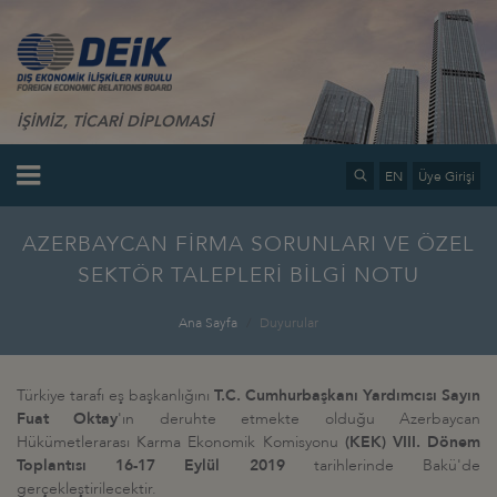
İŞİMİZ, TİCARİ DİPLOMASİ
EN
Üye Girişi
AZERBAYCAN FİRMA SORUNLARI VE ÖZEL
SEKTÖR TALEPLERİ BİLGİ NOTU
Ana Sayfa
Duyurular
Türkiye tarafı eş başkanlığını
T.C. Cumhurbaşkanı Yardımcısı Sayın
Fuat Oktay
'ın deruhte etmekte olduğu Azerbaycan
Hükümetlerarası Karma Ekonomik Komisyonu
(KEK) VIII. Dönem
Toplantısı 16-17 Eylül 2019
tarihlerinde Bakü'de
gerçekleştirilecektir.