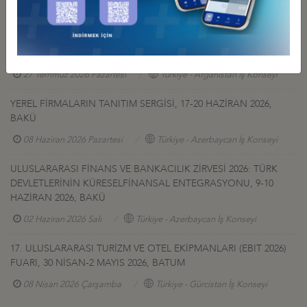
GÜRCİSTAN YATIRIM PROJELERİ HK.
27 Temmuz 2026 Pazartesi
Türkiye - Gürcistan İş Konseyi
AFGANİSTAN TALK MADEN SAHASI GELİŞTİRME İHALESİ HK
27 Temmuz 2026 Pazartesi
Türkiye - Afganistan İş Konseyi
YEREL FİRMALARIN TANITIM SERGİSİ, 17-20 HAZİRAN 2026,
BAKÜ
08 Haziran 2026 Pazartesi
Türkiye - Azerbaycan İş Konseyi
ULUSLARARASI FİNANS VE BANKACILIK ZİRVESİ 2026: TÜRK
DEVLETLERİNİN KÜRESELFİNANSAL ENTEGRASYONU, 9-10
HAZİRAN 2026, BAKÜ
02 Haziran 2026 Salı
Türkiye - Azerbaycan İş Konseyi
17. ULUSLARARASI TURİZM VE OTEL EKİPMANLARI (EBIT 2026)
FUARI, 30 NİSAN-2 MAYIS 2026, BATUM
08 Nisan 2026 Çarşamba
Türkiye - Gürcistan İş Konseyi