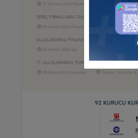
27 Temmuz 2026 Pazartesi
Türkiye - Afganistan
YEREL FİRMALARIN TANITIM SERGİSİ, 17-20 HAZİR
08 Haziran 2026 Pazartesi
Türkiye - Azerbaycan
ULUSLARARASI FİNANS VE BANKACILIK ZİRVESİ 2
02 Haziran 2026 Salı
Türkiye - Azerbaycan İş Ko
17. ULUSLARARASI TURİZM VE OTEL EKİPMANLARI (
08 Nisan 2026 Çarşamba
Türkiye - Gürcistan İ
92 KURUCU KUR