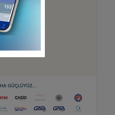
 HAZİRAN 2026, BAKÜ
HA GÜÇLÜYÜZ...