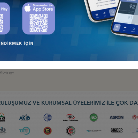
 İş Konseyi
AN 2026, BAKÜ
 İş Konseyi
026: TÜRK DEVLETLERİNİN KÜRESELFİNANSAL ENTEGRASYONU, 9-10
nseyi
EBIT 2026) FUARI, 30 NİSAN-2 MAYIS 2026, BATUM
ş Konseyi
ULUŞUMUZ VE KURUMSAL ÜYELERİMİZ İLE ÇOK DA