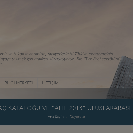
iz ve iş konseylerimizle, faaliyetlerimizi Türkiye ekonomisinin
aya taşımak için aralıksız sürdürüyoruz. Biz, Türk özel sektörünü
z.
BİLGİ MERKEZİ
İLETİŞİM
Ç KATALOĞU VE “AİTF 2013” ULUSLARARASI 
Ana Sayfa
Duyurular