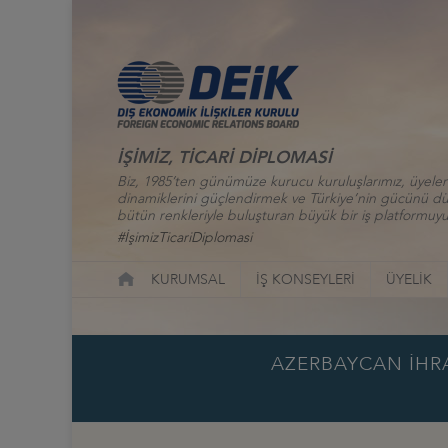
İŞİMİZ, TİCARİ DİPLOMASİ
Biz, 1985’ten günümüze kurucu kuruluşlarımız, üyelerim
dinamiklerini güçlendirmek ve Türkiye’nin gücünü düny
bütün renkleriyle buluşturan büyük bir iş platformuyu
#İşimizTicariDiplomasi
KURUMSAL
İŞ KONSEYLERİ
ÜYELİK
AZERBAYCAN İHRA