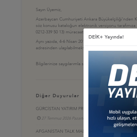
Sayın Üyemiz,
Azerbaycan Cumhuriyeti Ankara Büyükelçiliği’nden Ku
söz konusu kataloğun elektronik versiyonu tarafımıza 
0212-339 50 13) müracaat etmeleri gerekmektedir.
DEİK+ Yayında!
Aynı yazıda, 4-6 Nisan 2013 tarihlerinde Bakü’de “AİTF 
adresinden ulaşılabilmektedir.
Bilgilerinize saygılarımla sunarım.
Diğer Duyurular
GÜRCİSTAN YATIRIM PROJELERİ HK.
27 Temmuz 2026 Pazartesi
Türkiye - Gürcistan 
AFGANİSTAN TALK MADEN SAHASI GELİŞTİRME İ