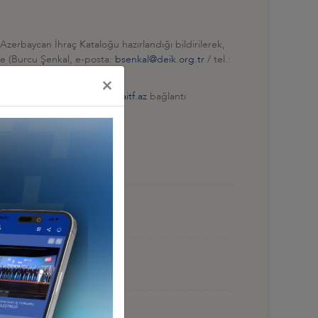
erbaycan İhraç Kataloğu hazırlandığı bildirilerek,
’e (Burcu Şenkal, e-posta:
bsenkal@deik.org.tr
/ tel.:
×
ilgili ayrıntılı bilgiye
www.aitf.az
bağlantı