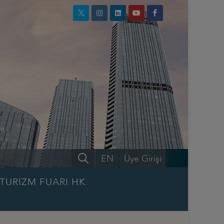
EN
Üye Girişi
TURİZM FUARI HK.