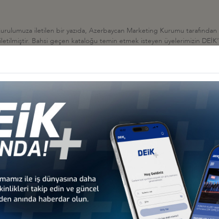
rulumuza iletilen bir yazıda, Azerbaycan Marketing Kurumu tarafından Az
iletilmiştir. Bahsi geçen kataloğu temin etmek isteyen üyelerimizin DEİK
2013” Uluslararası Turizm Fuarının düzenleneceği bildirilmektedir. Fuarla 
İş Konseyi
HALESİ HK