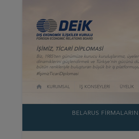
İŞİMİZ, TİCARİ DİPLOMASİ
Biz, 1985’ten günümüze kurucu kuruluşlarımız, üyelerim
dinamiklerini güçlendirmek ve Türkiye’nin gücünü düny
bütün renkleriyle buluşturan büyük bir iş platformuyu
#İşimizTicariDiplomasi
KURUMSAL
İŞ KONSEYLERİ
ÜYELİK
BELARUS FİRMALARINI