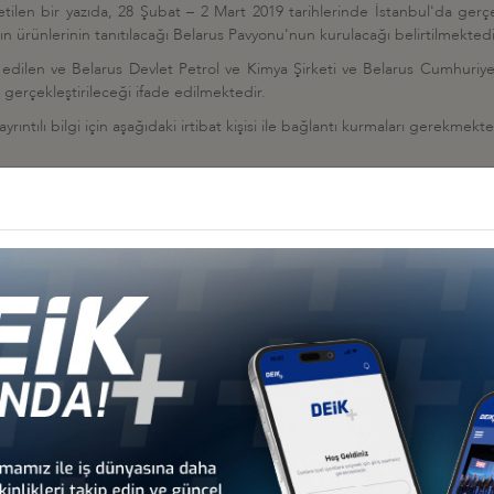
len bir yazıda, 28 Şubat – 2 Mart 2019 tarihlerinde İstanbul'da gerçekl
ının ürünlerinin tanıtılacağı Belarus Pavyonu'nun kurulacağı belirtilmektedi
edilen ve Belarus Devlet Petrol ve Kimya Şirketi ve Belarus Cumhuriyet
gerçekleştirileceği ifade edilmektedir.
ıntılı bilgi için aşağıdaki irtibat kişisi ile bağlantı kurmaları gerekmekte