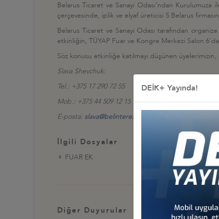
Belarus Ticaret ve Sanayi Odası'ndan Kurulumuza ileti
çerçevesinde, iplik ve elyaf üreticisi 5 Belarus firmas
Belarus Ticaret ve Sanayi Odası tarafından organize 
etkinliğin, TÜYAP Fuar ve Kongre Merkezi Salon 6'da 
Söz konusu etkinliğe katılmayı düşünen üyelerimizin, ayr
Slava Shevchuk:
Tel.: +375 17 290 72 55
DEİK+ Yayında!
Mob.: +375 44 509 12 15
E-posta:
slava@belinterexpo.by
İlgili Dosyalar
FUAR EK
Diğer Duyurular