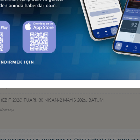
İş Konseyi
HALESİ HK
 İş Konseyi
AN 2026, BAKÜ
 İş Konseyi
026: TÜRK DEVLETLERİNİN KÜRESELFİNANSAL ENTEGRASYONU, 9-10
nseyi
EBIT 2026) FUARI, 30 NİSAN-2 MAYIS 2026, BATUM
ş Konseyi