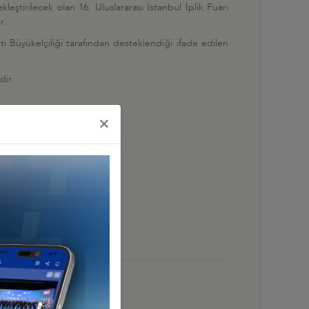
eştirilecek olan 16. Uluslararası İstanbul İplik Fuarı
r.
i Büyükelçiliği tarafından desteklendiği ifade edilen
dir.
×