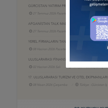
GÜRCİSTAN YATIRIM PROJELERİ HK.
27 Temmuz 2026 Pazartesi
Türkiye - Gürcistan 
AFGANİSTAN TALK MADEN SAHASI GELİŞTİRME İ
27 Temmuz 2026 Pazartesi
Türkiye - Afganistan
YEREL FİRMALARIN TANITIM SERGİSİ, 17-20 HAZİR
08 Haziran 2026 Pazartesi
Türkiye - Azerbaycan
ULUSLARARASI FİNANS VE BANKACILIK ZİRVESİ 2
02 Haziran 2026 Salı
Türkiye - Azerbaycan İş Ko
17. ULUSLARARASI TURİZM VE OTEL EKİPMANLARI (
08 Nisan 2026 Çarşamba
Türkiye - Gürcistan İ