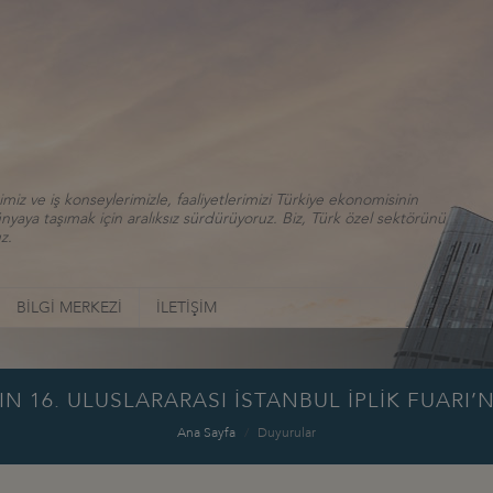
iz ve iş konseylerimizle, faaliyetlerimizi Türkiye ekonomisinin
aya taşımak için aralıksız sürdürüyoruz. Biz, Türk özel sektörünü
z.
BİLGİ MERKEZİ
İLETİŞİM
N 16. ULUSLARARASI İSTANBUL İPLİK FUARI’N
Ana Sayfa
Duyurular