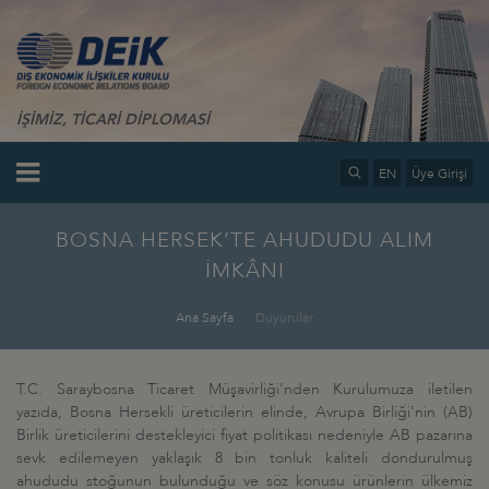
İŞİMİZ, TİCARİ DİPLOMASİ
EN
Üye Girişi
BOSNA HERSEK’TE AHUDUDU ALIM
İMKÂNI
Ana Sayfa
Duyurular
T.C. Saraybosna Ticaret Müşavirliği'nden Kurulumuza iletilen
yazıda, Bosna Hersekli üreticilerin elinde, Avrupa Birliği'nin (AB)
Birlik üreticilerini destekleyici fiyat politikası nedeniyle AB pazarına
sevk edilemeyen yaklaşık 8 bin tonluk kaliteli dondurulmuş
ahududu stoğunun bulunduğu ve söz konusu ürünlerin ülkemiz