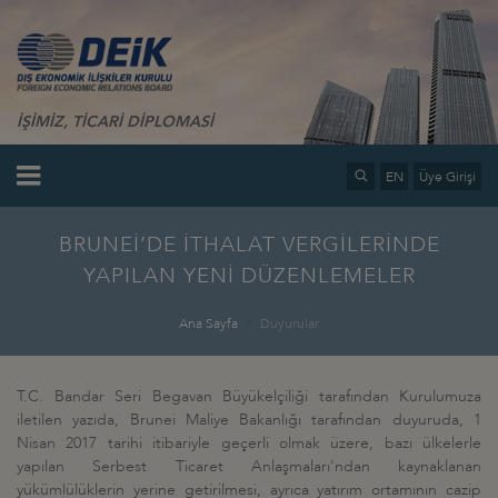
İŞİMİZ, TİCARİ DİPLOMASİ
EN
Üye Girişi
BRUNEİ’DE İTHALAT VERGİLERİNDE
YAPILAN YENİ DÜZENLEMELER
Ana Sayfa
Duyurular
T.C. Bandar Seri Begavan Büyükelçiliği tarafından Kurulumuza
iletilen yazıda, Brunei Maliye Bakanlığı tarafından duyuruda, 1
Nisan 2017 tarihi itibariyle geçerli olmak üzere, bazı ülkelerle
yapılan Serbest Ticaret Anlaşmaları'ndan kaynaklanan
yükümlülüklerin yerine getirilmesi, ayrıca yatırım ortamının cazip