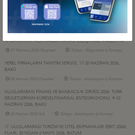
Diğer Duyurular
GÜRCİSTAN YATIRIM PROJELERİ HK.
27 Temmuz 2026 Pazartesi
Türkiye - Gürcistan İş Konseyi
AFGANİSTAN TALK MADEN SAHASI GELİŞTİRME İHALESİ HK
27 Temmuz 2026 Pazartesi
Türkiye - Afganistan İş Konseyi
YEREL FİRMALARIN TANITIM SERGİSİ, 17-20 HAZİRAN 2026,
BAKÜ
08 Haziran 2026 Pazartesi
Türkiye - Azerbaycan İş Konseyi
ULUSLARARASI FİNANS VE BANKACILIK ZİRVESİ 2026: TÜRK
DEVLETLERİNİN KÜRESELFİNANSAL ENTEGRASYONU, 9-10
HAZİRAN 2026, BAKÜ
02 Haziran 2026 Salı
Türkiye - Azerbaycan İş Konseyi
17. ULUSLARARASI TURİZM VE OTEL EKİPMANLARI (EBIT 2026)
FUARI, 30 NİSAN-2 MAYIS 2026, BATUM