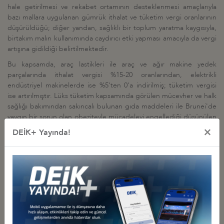
hale getirilmesi ve rekabet ortamının desteklenmesi amaçlarıyla
bazı mallara uygulanan gümrük ithalat ve tüketim vergi oranlarının
düşürüldüğü; diğer yandan, sağlıklı bir toplum yaratma kaygısıyla,
birtakım malın kullanımında caydırıcı etki yapması amacıyla da vergi
artışına gidildiği belirtilmektedir.
Bu kapsamda, araç lastikleri ile araç ve ağır makine yedek
parçalarında ithalat vergisi %15-20 oranlarından, elektrikli
endüstriyel makinelerde ise %5'ten 0'a indirilmiş; tüketim vergisi
ise artırılmıştır. Lüks tüketim kapsamında görülen mücevher ve halk
sağlığı bakımından sakıncalı bulunan gıda maddeleri ile Brunei'de
yaygın bir sorun olan obeziteyle mücadeleyi engellediği düşünülen
bilgisayar oyunları gibi kalemlerde de ithalat vergisi 0'a indirilirken,
×
DEİK+ Yayında!
tüketim vergisi artırılmıştır. Söz konusu duyuru ekte yer almaktadır.
İlgili Dosyalar
Duyuru