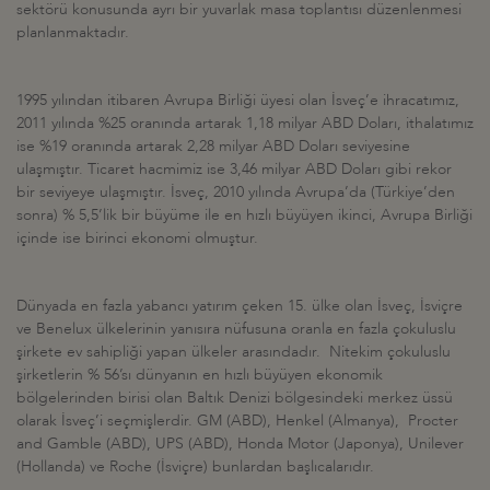
sektörü konusunda ayrı bir yuvarlak masa toplantısı düzenlenmesi
planlanmaktadır.
1995 yılından itibaren Avrupa Birliği üyesi olan İsveç’e ihracatımız,
2011 yılında %25 oranında artarak 1,18 milyar ABD Doları, ithalatımız
ise %19 oranında artarak 2,28 milyar ABD Doları seviyesine
ulaşmıştır. Ticaret hacmimiz ise 3,46 milyar ABD Doları gibi rekor
bir seviyeye ulaşmıştır. İsveç, 2010 yılında Avrupa’da (Türkiye’den
sonra) % 5,5’lik bir büyüme ile en hızlı büyüyen ikinci, Avrupa Birliği
içinde ise birinci ekonomi olmuştur.
Dünyada en fazla yabancı yatırım çeken 15. ülke olan İsveç, İsviçre
ve Benelux ülkelerinin yanısıra nüfusuna oranla en fazla çokuluslu
şirkete ev sahipliği yapan ülkeler arasındadır. Nitekim çokuluslu
şirketlerin % 56’sı dünyanın en hızlı büyüyen ekonomik
bölgelerinden birisi olan Baltık Denizi bölgesindeki merkez üssü
olarak İsveç’i seçmişlerdir. GM (ABD), Henkel (Almanya), Procter
and Gamble (ABD), UPS (ABD), Honda Motor (Japonya), Unilever
(Hollanda) ve Roche (İsviçre) bunlardan başlıcalarıdır.