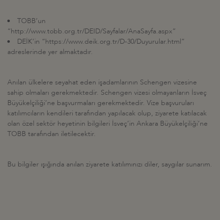
TOBB’un
“http://www.tobb.org.tr/DEID/Sayfalar/AnaSayfa.aspx”
DEİK’in “https://www.deik.org.tr/D-30/Duyurular.html”
adreslerinde yer almaktadır.
Anılan ülkelere seyahat eden işadamlarının Schengen vizesine
sahip olmaları gerekmektedir. Schengen vizesi olmayanların İsveç
Büyükelçiliği’ne başvurmaları gerekmektedir. Vize başvuruları
katılımcıların kendileri tarafından yapılacak olup, ziyarete katılacak
olan özel sektör heyetinin bilgileri İsveç’in Ankara Büyükelçiliği’ne
TOBB tarafından iletilecektir.
Bu bilgiler ışığında anılan ziyarete katılımınızı diler, saygılar sunarım.