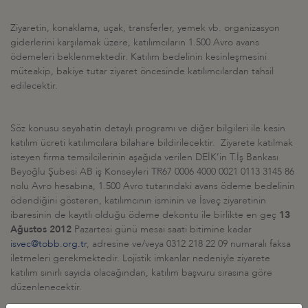
Ziyaretin, konaklama, uçak, transferler, yemek vb. organizasyon
giderlerini karşılamak üzere, katılımcıların 1.500 Avro avans
ödemeleri beklenmektedir. Katılım bedelinin kesinleşmesini
müteakip, bakiye tutar ziyaret öncesinde katılımcılardan tahsil
edilecektir.
Söz konusu seyahatin detaylı programı ve diğer bilgileri ile kesin
katılım ücreti katılımcılara bilahare bildirilecektir. Ziyarete katılmak
isteyen firma temsilcilerinin aşağıda verilen DEİK’in T.İş Bankası
Beyoğlu Şubesi AB iş Konseyleri TR67 0006 4000 0021 0113 3145 86
nolu Avro hesabına, 1.500 Avro tutarındaki avans ödeme bedelinin
ödendiğini gösteren, katılımcının isminin ve İsveç ziyaretinin
ibaresinin de kayıtlı olduğu ödeme dekontu ile birlikte en geç
13
Ağustos 2012
Pazartesi günü mesai saati bitimine kadar
isvec@tobb.org.tr
, adresine ve/veya 0312 218 22 09 numaralı faksa
iletmeleri gerekmektedir. Lojistik imkanlar nedeniyle ziyarete
katılım sınırlı sayıda olacağından, katılım başvuru sırasına göre
düzenlenecektir.