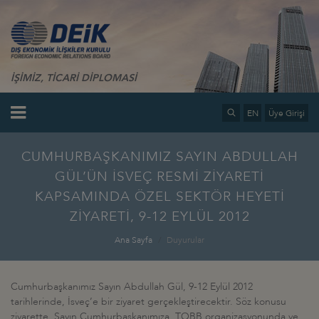
İŞİMİZ, TİCARİ DİPLOMASİ
EN
Üye Girişi
CUMHURBAŞKANIMIZ SAYIN ABDULLAH
GÜL’ÜN İSVEÇ RESMİ ZİYARETİ
KAPSAMINDA ÖZEL SEKTÖR HEYETİ
ZİYARETİ, 9-12 EYLÜL 2012
Ana Sayfa
Duyurular
Cumhurbaşkanımız Sayın Abdullah Gül, 9-12 Eylül 2012
tarihlerinde, İsveç’e bir ziyaret gerçekleştirecektir. Söz konusu
ziyarette, Sayın Cumhurbaşkanımıza, TOBB organizasyonunda ve