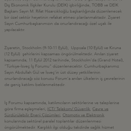
Dış Ekonomik İlişkiler Kurulu (DEİK) işbirliğinde, TOBB ve DEİK
Başkanı Sayın M. Rifat Hisarcıklıoğlu başkanlığında düzenlenecek
bir özel sektör heyetinin refakat etmesi planlanmaktadır. Ziyaret
Sayın Cumhurbaşkanımızın da onurlandıracağı özel uçak ile
yapılacaktır.
Ziyaretin, Stockholm (9-10-11 Eylül), Uppsala (10 Eylül) ve Kiruna
(12 Eylül) şehirlerini kapsaması öngörülmektedir. Anılan ziyaret
kapsamında, 11 Eylül 2012 tarihinde, Stockholm’da (Grand Hotel),
“Türkiye-İsveç İş Forumu” düzenlenecektir. Cumhurbaşkanımız
Sayın Abdullah Gül ve İsveç’in üst düzey yetkililerinin
onurlandıracağı söz konusu Forum’a anılan ülkelerin iş çevrelerinin
de geniş katılımı beklenmektedir.
İş Forumu kapsamında, katılımcıların sektörlerine ve taleplerine
göre firma eşleşmeleri,
ICT/ Telekom/ Güvenlik
,
Çevre ve
Sürdürülebilir Enerji Çözümleri
,
Otomotiv ve Elektronik
konularında sektörel paralel toplantılar düzenlenmesi
öngörülmektedir. Karşılıklı ilgi olduğu takdirde sağlık hizmet