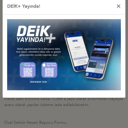
×
DEİK+ Yayında!
Ayrıca, ziyarete katılmak isteyen firma temsilcilerinin ekte yer alan,
“İsveç Ziyareti Özel Sektör Heyeti Başvuru Formu’’
na yüksek
çözünürlüklü ve “jpeg” formatında bir resim ekleyip, eksiksiz
doldurarak, en geç
13 Ağustos 2012
Pazartesi günü mesai saati
bitimine kadar, TOBB’a (E-mail:
isvec@tobb.org.tr
) iletmeleri
gerekmektedir. Bu e-mail adresine gelen başvurulara ait e-maillere
bilgilendirme dönüşleri yapılacağından, genel e-mail adresi
(info@.....com, vb.) yerine sıkça kullanılan
şahsi
e-mail adreslerinin
verilmesi katılımcıların yararına olacaktır.
Katılım ücreti ve organizasyon hizmetleri, katılımcıların sayısına göre
tespit edilmektedir. Bu itibarla, katılım teyidini bildirip, avans
ödemesini yapmış olan katılımcıların ziyarete katılmaktan
vazgeçmeleri halinde, en geç
23 Ağustos 2012
Perşembe günü
mesai saati bitimine kadar TOBB’a yazılı olarak bildirmeleri kaydıyla
avans olarak yapılan ödeme iade edilebilecektir.
Özel Sektör Heyeti Başvuru Formu;