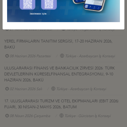
27 Temmuz 2026 Pazartesi
Türkiye - Gürcistan İş Konseyi
AFGANİSTAN TALK MADEN SAHASI GELİŞTİRME İHALESİ HK
27 Temmuz 2026 Pazartesi
Türkiye - Afganistan İş Konseyi
YEREL FİRMALARIN TANITIM SERGİSİ, 17-20 HAZİRAN 2026,
BAKÜ
08 Haziran 2026 Pazartesi
Türkiye - Azerbaycan İş Konseyi
ULUSLARARASI FİNANS VE BANKACILIK ZİRVESİ 2026: TÜRK
DEVLETLERİNİN KÜRESELFİNANSAL ENTEGRASYONU, 9-10
HAZİRAN 2026, BAKÜ
02 Haziran 2026 Salı
Türkiye - Azerbaycan İş Konseyi
17. ULUSLARARASI TURİZM VE OTEL EKİPMANLARI (EBIT 2026)
FUARI, 30 NİSAN-2 MAYIS 2026, BATUM
08 Nisan 2026 Çarşamba
Türkiye - Gürcistan İş Konseyi