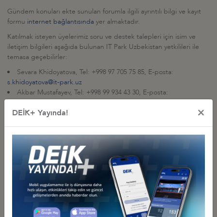
Gündem konuları ekte sunulan forumla ilgili ayrıntılı bilgi ve kayıt
formu
internet bağlantısında
yer almaktadır.
Katılmak isteyen üyelerimiz soru ve destek talepleri için isim ve
iletişim bilgileri aşağıda bulunan IT Park Uzbekistan yetkilileri ile
temasa geçebilirler:
Sevara Khidoyatova, Tel: +998 97 705 75 85, E-posta:
s.khidoyatova@it-park.uz
Akbar Mustafayev, Tel: +998 99 934 43 30, E-posta:
a.mustafayev@it-park.hz
×
DEİK+ Yayında!
İlgili Dosyalar
TASLAK PROGRAM
Diğer Duyurular
GÜRCİSTAN YATIRIM PROJELERİ HK.