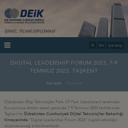
İŞİMİZ, TİCARİ DİPLOMASİ
EN
Üye Girişi
DIGITAL LEADERSHIP FORUM 2023, 7-9
TEMMUZ 2023, TAŞKENT
Ana Sayfa
Duyurular
Özbekistan Bilgi Teknolojiler Parkı (IT Park Uzbekistan) tarafından
Kurulumuza iletilen davet yazısında 7-9 Temmuz 2023 tarihlerinde
Taşkent'te
Özbekistan Cumhuriyeti Dijital Teknolojiler Bakanlığı
himayesinde
"Digital Leadership Forum 2023" başlıklı etkinliğin
düzenleneceği bildirilmektedir.