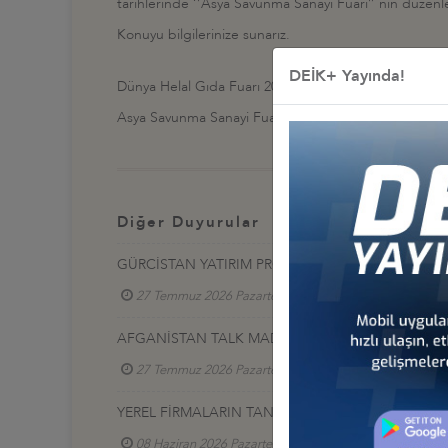
tarihlerinde ‘’Asya Savunma Sanayi Fuarı’’ nın düzenlene
Konuyu bilgilerinize sunarız.
DEİK+ Yayında!
Dünya Helal Gıda Fuarı 2016:
http://whc.hdcglobal.
Asya Savunma Sanayi Fuarı:
http://www.dsaexhibiti
Diğer Duyurular
GÜRCİSTAN YATIRIM PROJELERİ HK.
27 Temmuz 2026 Pazartesi
Türkiye - Gürcistan 
AFGANİSTAN TALK MADEN SAHASI GELİŞTİRME İ
27 Temmuz 2026 Pazartesi
Türkiye - Afganistan
YEREL FİRMALARIN TANITIM SERGİSİ, 17-20 HAZİR
08 Haziran 2026 Pazartesi
Türkiye - Azerbaycan