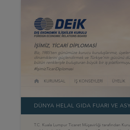
İŞİMİZ, TİCARİ DİPLOMASİ
Biz, 1985’ten günümüze kurucu kuruluşlarımız, üyelerim
dinamiklerini güçlendirmek ve Türkiye’nin gücünü düny
bütün renkleriyle buluşturan büyük bir iş platformuyu
#İşimizTicariDiplomasi
KURUMSAL
İŞ KONSEYLERİ
ÜYELİK
DÜNYA HELAL GIDA FUARI VE AS
T.C. Kuala Lumpur Ticaret Müşavirliği tarafından Kuru