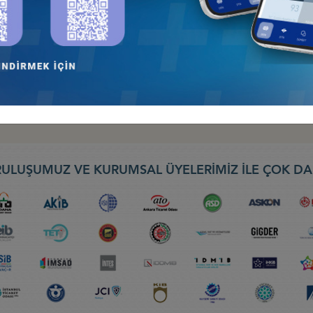
026: TÜRK DEVLETLERİNİN KÜRESELFİNANSAL ENTEGRASYONU, 9-10
nseyi
EBIT 2026) FUARI, 30 NİSAN-2 MAYIS 2026, BATUM
ş Konseyi
ULUŞUMUZ VE KURUMSAL ÜYELERİMİZ İLE ÇOK DA