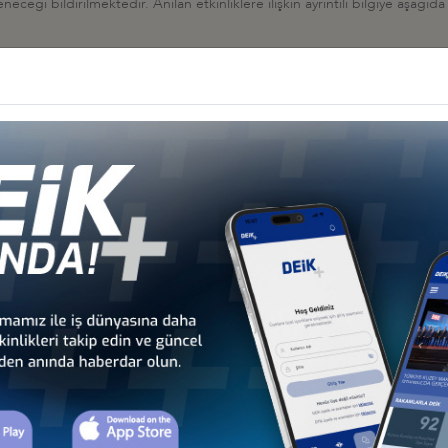
ceği bildirilmektedir. Anılan etkinliklere ilişkin ayrıntılı bilgiye aşağıda
com/
on.com/home/#&panel1-1
İş Konseyi
HALESİ HK
 İş Konseyi
AN 2026, BAKÜ
 İş Konseyi