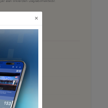
 yer alan linklerden ulaşılabilmektedir.
×