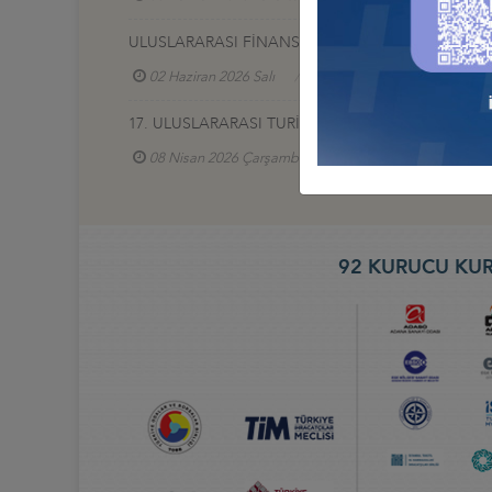
ULUSLARARASI FİNANS VE BANKACILIK ZİRVESİ 2
02 Haziran 2026 Salı
Türkiye - Azerbaycan İş Ko
17. ULUSLARARASI TURİZM VE OTEL EKİPMANLARI (
08 Nisan 2026 Çarşamba
Türkiye - Gürcistan İ
92 KURUCU KUR