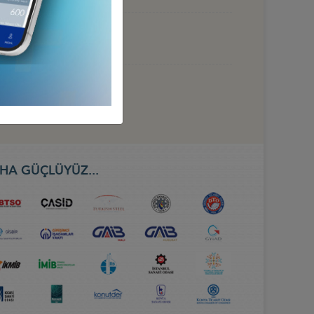
 HAZİRAN 2026, BAKÜ
HA GÜÇLÜYÜZ...