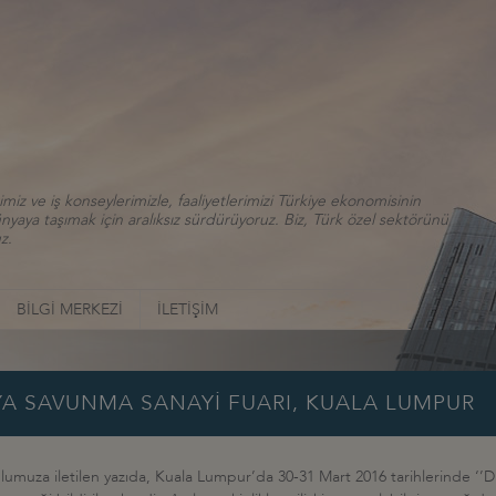
iz ve iş konseylerimizle, faaliyetlerimizi Türkiye ekonomisinin
aya taşımak için aralıksız sürdürüyoruz. Biz, Türk özel sektörünü
z.
BİLGİ MERKEZİ
İLETİŞİM
YA SAVUNMA SANAYİ FUARI, KUALA LUMPUR
lumuza iletilen yazıda, Kuala Lumpur’da 30-31 Mart 2016 tarihlerinde ‘’