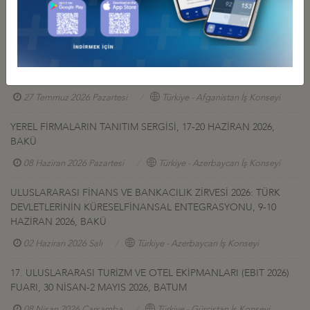
GÜRCİSTAN YATIRIM PROJELERİ HK.
27 Temmuz 2026 Pazartesi
Türkiye - Gürcistan İş Konseyi
AFGANİSTAN TALK MADEN SAHASI GELİŞTİRME İHALESİ HK
27 Temmuz 2026 Pazartesi
Türkiye - Afganistan İş Konseyi
YEREL FİRMALARIN TANITIM SERGİSİ, 17-20 HAZİRAN 2026,
BAKÜ
08 Haziran 2026 Pazartesi
Türkiye - Azerbaycan İş Konseyi
ULUSLARARASI FİNANS VE BANKACILIK ZİRVESİ 2026: TÜRK
DEVLETLERİNİN KÜRESELFİNANSAL ENTEGRASYONU, 9-10
HAZİRAN 2026, BAKÜ
02 Haziran 2026 Salı
Türkiye - Azerbaycan İş Konseyi
17. ULUSLARARASI TURİZM VE OTEL EKİPMANLARI (EBIT 2026)
FUARI, 30 NİSAN-2 MAYIS 2026, BATUM
08 Nisan 2026 Çarşamba
Türkiye - Gürcistan İş Konseyi