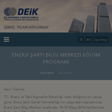
İŞİMİZ, TİCARİ DİPLOMASİ
EN
Üye Girişi
ENERJİ ŞARTI BİLGİ MERKEZİ EĞİTİM
PROGRAMI
Ana Sayfa
Duyurular
Sayın Üyemiz,
T.C. Enerji ve Tabii Kaynaklar Bakanlığı‘ndan aldığımız bir yazıya
göre, Enerji Şartı Genel Sekreterliği‘nin çalışmaları kapsamında,
Enerji Şartı Bilgi Merkezi tarafından 14-16 Mayıs 2014 tarihlerinde