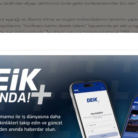
 tarafından altyapı sektörünün önde gelen konferanslarından biri olan “F
stant açacağı ve ülkemiz mimar ve müşavir mühendislerinin tanıtımını yapac
şviklerinin “konferans katılım destek kalemi” kapsamında yer alan progr
e geri alabileceklerdir. Teşviklerin yanı sıra toplantıya katılacak DEİK üy
ecek olan indirim bedeli için katılımcıların DEİK (Nil Osmanoğlu, e-mail:
nos
ı bilgi
http://www.fidic2015.org/
web sitesinde yer almaktadır. Konuyu bil
İş Konseyi