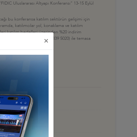
IDIC Uluslararası Altyapı Konferansı” 13-15 Eylül
ağı bu konferansa katılım sektörün gelişimi için
amda, katılımcılar yol, konaklama ve katılım
eleri katılım bedelleri üzerinden %20 indirim
manoglu@deik.org.tr
, 0212 339 5020) ile temasa
×
gilerinize sunarım.