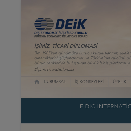
İŞİMİZ, TİCARİ DİPLOMASİ
Biz, 1985’ten günümüze kurucu kuruluşlarımız, üyelerim
dinamiklerini güçlendirmek ve Türkiye’nin gücünü düny
bütün renkleriyle buluşturan büyük bir iş platformuyu
#İşimizTicariDiplomasi
KURUMSAL
İŞ KONSEYLERİ
ÜYELİK
FIDIC INTERNATİ