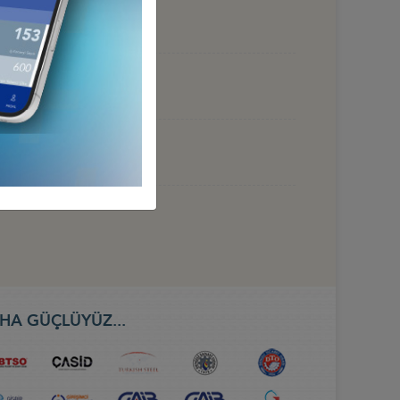
 HAZİRAN 2026, BAKÜ
HA GÜÇLÜYÜZ...