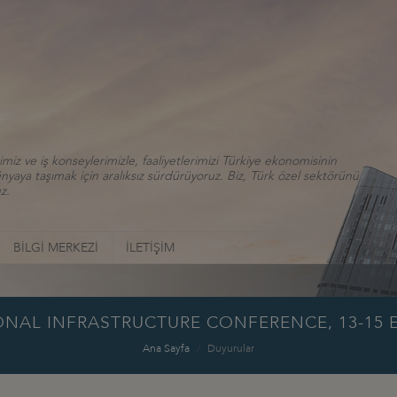
iz ve iş konseylerimizle, faaliyetlerimizi Türkiye ekonomisinin
aya taşımak için aralıksız sürdürüyoruz. Biz, Türk özel sektörünü
z.
BİLGİ MERKEZİ
İLETİŞİM
ONAL INFRASTRUCTURE CONFERENCE, 13-15 E
Ana Sayfa
Duyurular