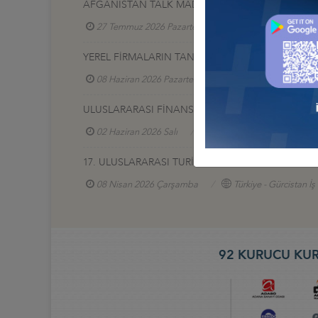
AFGANİSTAN TALK MADEN SAHASI GELİŞTİRME İ
27 Temmuz 2026 Pazartesi
Türkiye - Afganistan
YEREL FİRMALARIN TANITIM SERGİSİ, 17-20 HAZİR
08 Haziran 2026 Pazartesi
Türkiye - Azerbaycan
ULUSLARARASI FİNANS VE BANKACILIK ZİRVESİ 2
02 Haziran 2026 Salı
Türkiye - Azerbaycan İş Ko
17. ULUSLARARASI TURİZM VE OTEL EKİPMANLARI (
08 Nisan 2026 Çarşamba
Türkiye - Gürcistan İ
92 KURUCU KUR