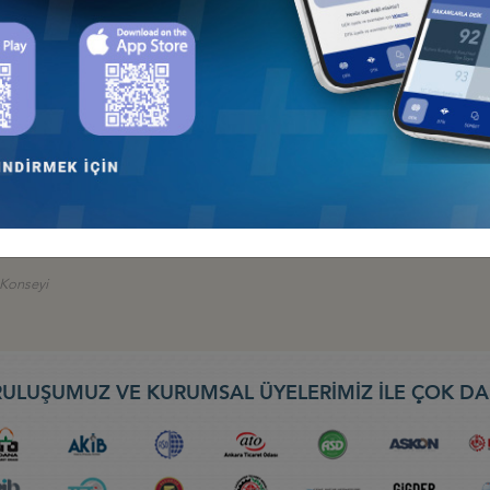
HALESİ HK
 İş Konseyi
AN 2026, BAKÜ
 İş Konseyi
026: TÜRK DEVLETLERİNİN KÜRESELFİNANSAL ENTEGRASYONU, 9-10
nseyi
EBIT 2026) FUARI, 30 NİSAN-2 MAYIS 2026, BATUM
ş Konseyi
ULUŞUMUZ VE KURUMSAL ÜYELERİMİZ İLE ÇOK DA