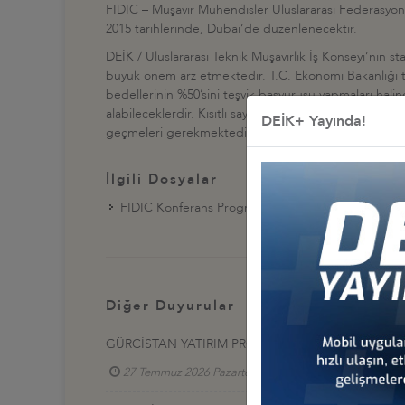
FIDIC – Müşavir Mühendisler Uluslararası Federasyonu
2015 tarihlerinde, Dubai’de düzenlenecektir.
DEİK / Uluslararası Teknik Müşavirlik İş Konseyi’nin 
büyük önem arz etmektedir. T.C. Ekonomi Bakanlığı te
bedellerinin %50’sini teşvik başvurusu yapmaları halind
alabileceklerdir. Kısıtlı sayıda katılımcıya temin edil
DEİK+ Yayında!
geçmeleri gerekmektedir. Konferans hakkında detayl
İlgili Dosyalar
FIDIC Konferans Programı
Diğer Duyurular
GÜRCİSTAN YATIRIM PROJELERİ HK.
27 Temmuz 2026 Pazartesi
Türkiye - Gürcistan 