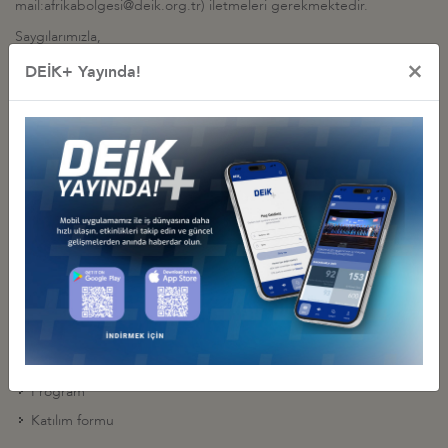
mail:afrikabolgesi@deik.org.tr) iletmeleri gerekmektedir.
Saygılarımızla,
×
DEİK+ Yayında!
Not:
• GIEPA tarafından iletilen Gambiya’daki Proje Fırsatlarına ilişkin
bilgiler ile Gambiya Ticaret ve Sanayi Odası tarafından iletilen özel
sektör işbirliği teklifleri
https://www.deik.org.tr/Contents/FileAction/4796
linkinde yer
almaktadır.
• Toplantı dili İngilizcedir.
Ek 1: Katılım Formu
Ek 2: Taslak Program
İlgili Dosyalar
Program
Katılım formu