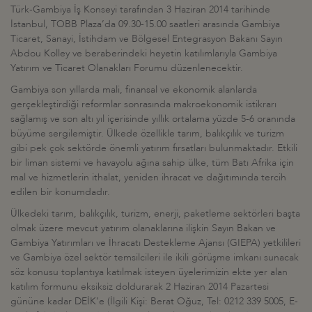
Türk-Gambiya İş Konseyi tarafından 3 Haziran 2014 tarihinde
İstanbul, TOBB Plaza’da 09.30-15.00 saatleri arasında Gambiya
Ticaret, Sanayi, İstihdam ve Bölgesel Entegrasyon Bakanı Sayın
Abdou Kolley ve beraberindeki heyetin katılımlarıyla Gambiya
Yatırım ve Ticaret Olanakları Forumu düzenlenecektir.
Gambiya son yıllarda mali, finansal ve ekonomik alanlarda
gerçekleştirdiği reformlar sonrasında makroekonomik istikrarı
sağlamış ve son altı yıl içerisinde yıllık ortalama yüzde 5-6 oranında
büyüme sergilemiştir. Ülkede özellikle tarım, balıkçılık ve turizm
gibi pek çok sektörde önemli yatırım fırsatları bulunmaktadır. Etkili
bir liman sistemi ve havayolu ağına sahip ülke, tüm Batı Afrika için
mal ve hizmetlerin ithalat, yeniden ihracat ve dağıtımında tercih
edilen bir konumdadır.
Ülkedeki tarım, balıkçılık, turizm, enerji, paketleme sektörleri başta
olmak üzere mevcut yatırım olanaklarına ilişkin Sayın Bakan ve
Gambiya Yatırımları ve İhracatı Destekleme Ajansı (GIEPA) yetkilileri
ve Gambiya özel sektör temsilcileri ile ikili görüşme imkanı sunacak
söz konusu toplantıya katılmak isteyen üyelerimizin ekte yer alan
katılım formunu eksiksiz doldurarak 2 Haziran 2014 Pazartesi
gününe kadar DEİK’e (İlgili Kişi: Berat Oğuz, Tel: 0212 339 5005, E-