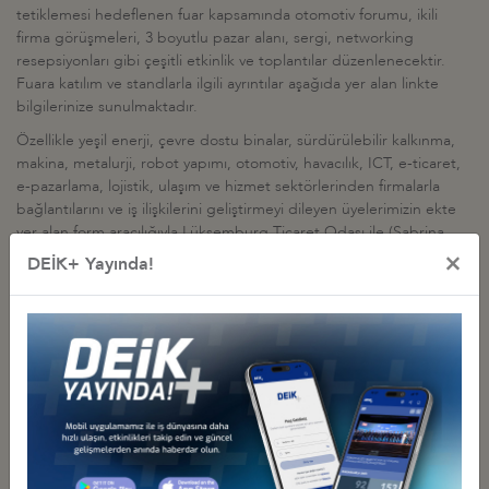
tetiklemesi hedeflenen fuar kapsamında otomotiv forumu, ikili
firma görüşmeleri, 3 boyutlu pazar alanı, sergi, networking
resepsiyonları gibi çeşitli etkinlik ve toplantılar düzenlenecektir.
Fuara katılım ve standlarla ilgili ayrıntılar aşağıda yer alan linkte
bilgilerinize sunulmaktadır.
Özellikle yeşil enerji, çevre dostu binalar, sürdürülebilir kalkınma,
makina, metalurji, robot yapımı, otomotiv, havacılık, ICT, e-ticaret,
e-pazarlama, lojistik, ulaşım ve hizmet sektörlerinden firmalarla
bağlantılarını ve iş ilişkilerini geliştirmeyi dileyen üyelerimizin ekte
yer alan form aracılığıyla Lüksemburg Ticaret Odası ile (Sabrina
Sagramola; Tel: 00352 42 39 39 370 / 133, Faks: 00352 43 83 26, e-
×
DEİK+ Yayında!
posta:
events@gr-businessdays.com
) irtibata geçmeleri rica olunur.
Ek:
https://www.deik.org.tr/Contents/FileAction/2726
Diğer Duyurular