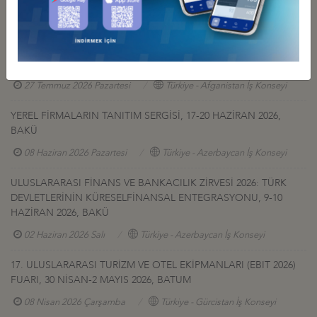
GÜRCİSTAN YATIRIM PROJELERİ HK.
27 Temmuz 2026 Pazartesi
Türkiye - Gürcistan İş Konseyi
AFGANİSTAN TALK MADEN SAHASI GELİŞTİRME İHALESİ HK
27 Temmuz 2026 Pazartesi
Türkiye - Afganistan İş Konseyi
YEREL FİRMALARIN TANITIM SERGİSİ, 17-20 HAZİRAN 2026,
BAKÜ
08 Haziran 2026 Pazartesi
Türkiye - Azerbaycan İş Konseyi
ULUSLARARASI FİNANS VE BANKACILIK ZİRVESİ 2026: TÜRK
DEVLETLERİNİN KÜRESELFİNANSAL ENTEGRASYONU, 9-10
HAZİRAN 2026, BAKÜ
02 Haziran 2026 Salı
Türkiye - Azerbaycan İş Konseyi
17. ULUSLARARASI TURİZM VE OTEL EKİPMANLARI (EBIT 2026)
FUARI, 30 NİSAN-2 MAYIS 2026, BATUM
08 Nisan 2026 Çarşamba
Türkiye - Gürcistan İş Konseyi