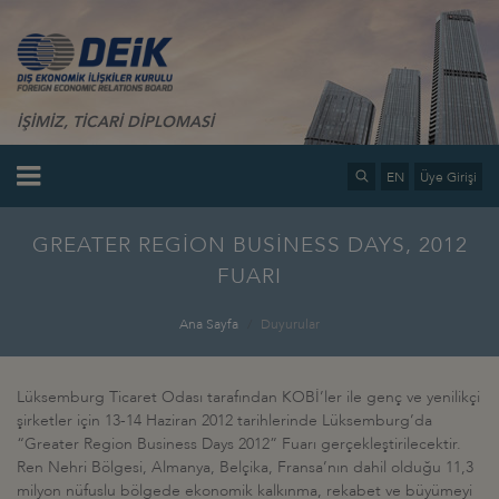
İŞİMİZ, TİCARİ DİPLOMASİ
EN
Üye Girişi
GREATER REGİON BUSİNESS DAYS, 2012
FUARI
Ana Sayfa
Duyurular
Lüksemburg Ticaret Odası tarafından KOBİ’ler ile genç ve yenilikçi
şirketler için 13-14 Haziran 2012 tarihlerinde Lüksemburg’da
“Greater Region Business Days 2012” Fuarı gerçekleştirilecektir.
Ren Nehri Bölgesi, Almanya, Belçika, Fransa’nın dahil olduğu 11,3
milyon nüfuslu bölgede ekonomik kalkınma, rekabet ve büyümeyi