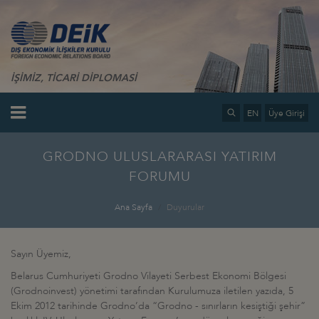
İŞİMİZ, TİCARİ DİPLOMASİ
EN
Üye Girişi
GRODNO ULUSLARARASI YATIRIM
FORUMU
Ana Sayfa
Duyurular
Sayın Üyemiz,
Belarus Cumhuriyeti Grodno Vilayeti Serbest Ekonomi Bölgesi
(Grodnoinvest) yönetimi tarafından Kurulumuza iletilen yazıda, 5
Ekim 2012 tarihinde Grodno’da “Grodno - sınırların kesiştiği şehir”