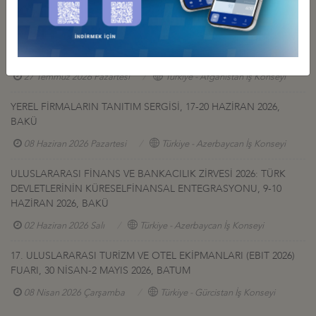
GÜRCİSTAN YATIRIM PROJELERİ HK.
27 Temmuz 2026 Pazartesi
Türkiye - Gürcistan İş Konseyi
AFGANİSTAN TALK MADEN SAHASI GELİŞTİRME İHALESİ HK
27 Temmuz 2026 Pazartesi
Türkiye - Afganistan İş Konseyi
YEREL FİRMALARIN TANITIM SERGİSİ, 17-20 HAZİRAN 2026,
BAKÜ
08 Haziran 2026 Pazartesi
Türkiye - Azerbaycan İş Konseyi
ULUSLARARASI FİNANS VE BANKACILIK ZİRVESİ 2026: TÜRK
DEVLETLERİNİN KÜRESELFİNANSAL ENTEGRASYONU, 9-10
HAZİRAN 2026, BAKÜ
02 Haziran 2026 Salı
Türkiye - Azerbaycan İş Konseyi
17. ULUSLARARASI TURİZM VE OTEL EKİPMANLARI (EBIT 2026)
FUARI, 30 NİSAN-2 MAYIS 2026, BATUM
08 Nisan 2026 Çarşamba
Türkiye - Gürcistan İş Konseyi