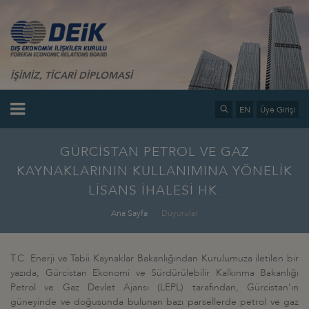
İŞİMİZ, TİCARİ DİPLOMASİ
EN
Üye Girişi
GÜRCİSTAN PETROL VE GAZ
KAYNAKLARININ KULLANIMINA YÖNELİK
LİSANS İHALESİ HK.
Ana Sayfa
Duyurular
T.C. Enerji ve Tabii Kaynaklar Bakanlığından Kurulumuza iletilen bir
yazıda, Gürcistan Ekonomi ve Sürdürülebilir Kalkınma Bakanlığı
Petrol ve Gaz Devlet Ajansı (LEPL) tarafından, Gürcistan'ın
güneyinde ve doğusunda bulunan bazı parsellerde petrol ve gaz