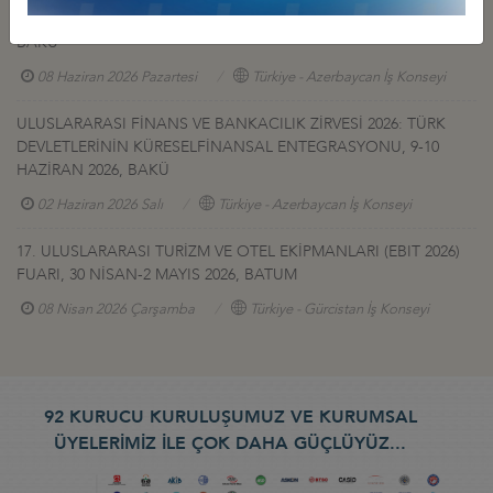
YEREL FİRMALARIN TANITIM SERGİSİ, 17-20 HAZİRAN 2026,
BAKÜ
08 Haziran 2026 Pazartesi
Türkiye - Azerbaycan İş Konseyi
ULUSLARARASI FİNANS VE BANKACILIK ZİRVESİ 2026: TÜRK
DEVLETLERİNİN KÜRESELFİNANSAL ENTEGRASYONU, 9-10
HAZİRAN 2026, BAKÜ
02 Haziran 2026 Salı
Türkiye - Azerbaycan İş Konseyi
17. ULUSLARARASI TURİZM VE OTEL EKİPMANLARI (EBIT 2026)
FUARI, 30 NİSAN-2 MAYIS 2026, BATUM
08 Nisan 2026 Çarşamba
Türkiye - Gürcistan İş Konseyi
92 KURUCU KURULUŞUMUZ VE KURUMSAL
ÜYELERİMİZ İLE ÇOK DAHA GÜÇLÜYÜZ...