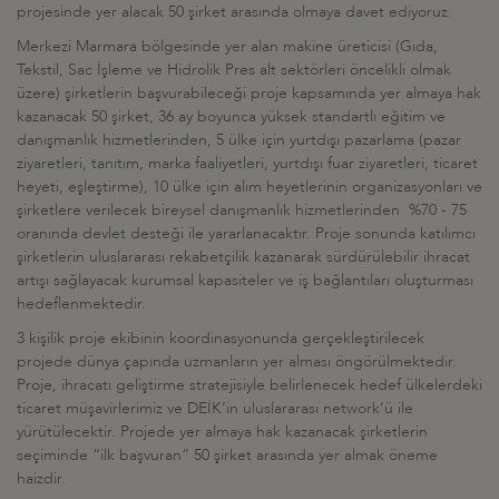
projesinde yer alacak 50 şirket arasında olmaya davet ediyoruz.
Merkezi Marmara bölgesinde yer alan makine üreticisi (Gıda,
Tekstil, Sac İşleme ve Hidrolik Pres alt sektörleri öncelikli olmak
üzere) şirketlerin başvurabileceği proje kapsamında yer almaya hak
kazanacak 50 şirket, 36 ay boyunca yüksek standartlı eğitim ve
danışmanlık hizmetlerinden, 5 ülke için yurtdışı pazarlama (pazar
ziyaretleri, tanıtım, marka faaliyetleri, yurtdışı fuar ziyaretleri, ticaret
heyeti, eşleştirme), 10 ülke için alım heyetlerinin organizasyonları ve
şirketlere verilecek bireysel danışmanlık hizmetlerinden %70 - 75
oranında devlet desteği ile yararlanacaktır. Proje sonunda katılımcı
şirketlerin uluslararası rekabetçilik kazanarak sürdürülebilir ihracat
artışı sağlayacak kurumsal kapasiteler ve iş bağlantıları oluşturması
hedeflenmektedir.
3 kişilik proje ekibinin koordinasyonunda gerçekleştirilecek
projede dünya çapında uzmanların yer alması öngörülmektedir.
Proje, ihracatı geliştirme stratejisiyle belirlenecek hedef ülkelerdeki
ticaret müşavirlerimiz ve DEİK’in uluslararası network’ü ile
yürütülecektir. Projede yer almaya hak kazanacak şirketlerin
seçiminde “ilk başvuran” 50 şirket arasında yer almak öneme
haizdir.