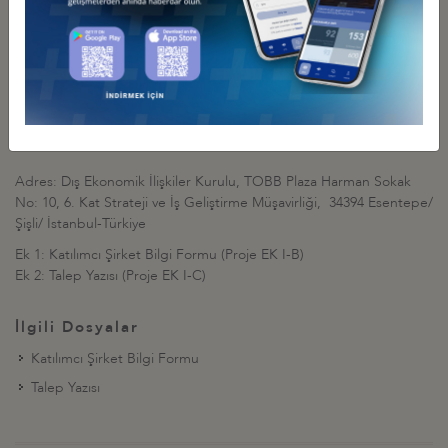
adresinden bizlere ulaşabilirsiniz.
Bilgilerinize önemle arz olunur.
Bahri Can ÇALICIOĞLU
Genel Sekreter
Adres: Dış Ekonomik İlişkiler Kurulu, TOBB Plaza Harman Sokak
No: 10, 6. Kat Strateji ve İş Geliştirme Müşavirliği, 34394 Esentepe/
Şişli/ İstanbul-Türkiye
Ek 1: Katılımcı Şirket Bilgi Formu (Proje EK I-B)
Ek 2: Talep Yazısı (Proje EK I-C)
İlgili Dosyalar
Katılımcı Şirket Bilgi Formu
Talep Yazısı