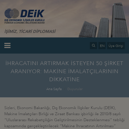
İŞİMİZ, TİCARİ DİPLOMASİ
EN
Üye Girişi
İHRACATINI ARTIRMAK İSTEYEN 50 ŞİRKET
ARANIYOR: MAKİNE İMALATÇILARININ
DİKKATİNE
Ana Sayfa
Duyurular
Sizleri, Ekonomi Bakanlığı, Dış Ekonomik İlişkiler Kurulu (DEİK),
Makine İmalatçıları Birliği ve Ziraat Bankası işbirliği ile 2010/8 sayılı
“Uluslararası Rekabetçiliğin Geliştirilmesinin Desteklenmesi” tebliği
kapsamında gerçekleştirilecek “Makine İhracatının Artırılması”