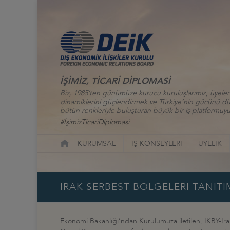
İŞİMİZ, TİCARİ DİPLOMASİ
Biz, 1985’ten günümüze kurucu kuruluşlarımız, üyelerim
dinamiklerini güçlendirmek ve Türkiye’nin gücünü düny
bütün renkleriyle buluşturan büyük bir iş platformuyu
#İşimizTicariDiplomasi
KURUMSAL
İŞ KONSEYLERİ
ÜYELİK
IRAK SERBEST BÖLGELERİ TANITI
Ekonomi Bakanlığı’ndan Kurulumuza iletilen, IKBY-Ira