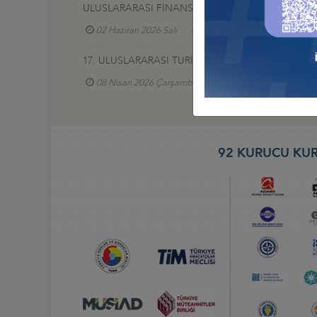
ULUSLARARASI FİNANS VE BANKACILIK ZİRVESİ 2
02 Haziran 2026 Salı
Türkiye - Azerbaycan İş Ko
17. ULUSLARARASI TURİZM VE OTEL EKİPMANLARI (
08 Nisan 2026 Çarşamba
Türkiye - Gürcistan İ
92 KURUCU KUR