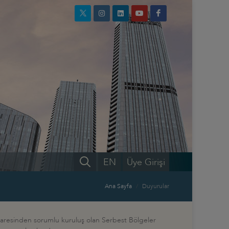
EN
Üye Girişi
Ana Sayfa
Duyurular
idaresinden sorumlu kuruluş olan Serbest Bölgeler