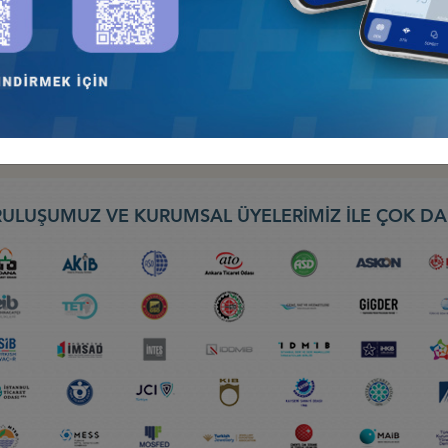
026: TÜRK DEVLETLERİNİN KÜRESELFİNANSAL ENTEGRASYONU, 9-10
nseyi
EBIT 2026) FUARI, 30 NİSAN-2 MAYIS 2026, BATUM
ş Konseyi
ULUŞUMUZ VE KURUMSAL ÜYELERİMİZ İLE ÇOK DA