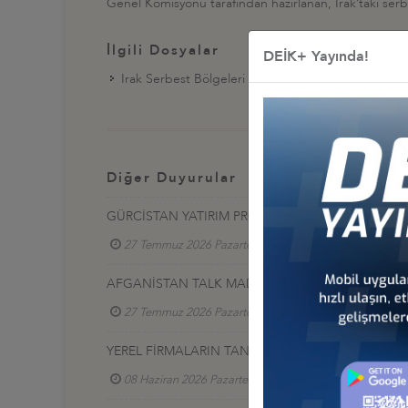
Genel Komisyonu tarafından hazırlanan, Irak’taki serbe
İlgili Dosyalar
DEİK+ Yayında!
Irak Serbest Bölgeleri Tanıtım Kitapçığı
Diğer Duyurular
GÜRCİSTAN YATIRIM PROJELERİ HK.
27 Temmuz 2026 Pazartesi
Türkiye - Gürcistan 
AFGANİSTAN TALK MADEN SAHASI GELİŞTİRME İ
27 Temmuz 2026 Pazartesi
Türkiye - Afganistan
YEREL FİRMALARIN TANITIM SERGİSİ, 17-20 HAZİR
08 Haziran 2026 Pazartesi
Türkiye - Azerbaycan