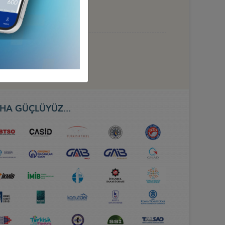
 HAZİRAN 2026, BAKÜ
HA GÜÇLÜYÜZ...