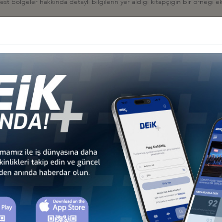
st bölgeler hakkında detaylı bilgilerin yer aldığı kitapçığın bir örneği 
İş Konseyi
HALESİ HK
 İş Konseyi
AN 2026, BAKÜ
 İş Konseyi