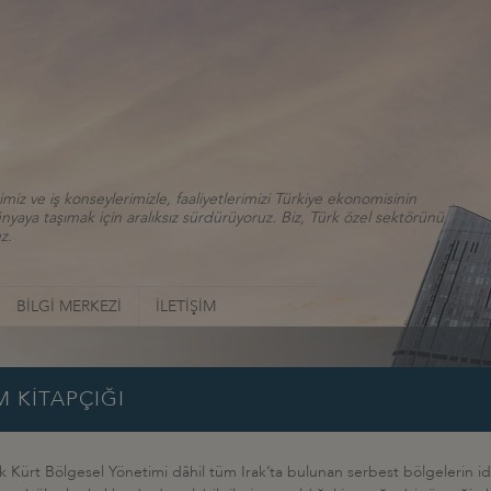
iz ve iş konseylerimizle, faaliyetlerimizi Türkiye ekonomisinin
aya taşımak için aralıksız sürdürüyoruz. Biz, Türk özel sektörünü
z.
BİLGİ MERKEZİ
İLETİŞİM
M KİTAPÇIĞI
k Kürt Bölgesel Yönetimi dâhil tüm Irak’ta bulunan serbest bölgelerin 