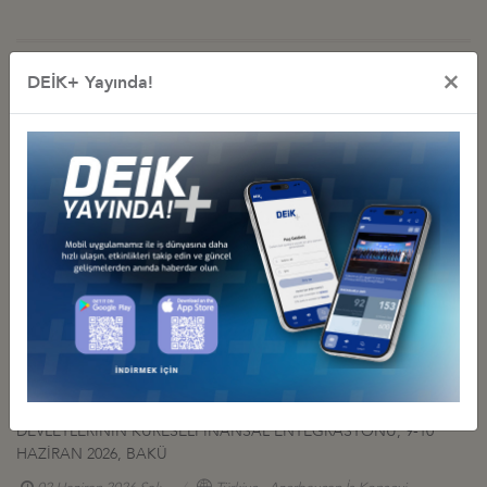
×
DEİK+ Yayında!
Diğer Duyurular
GÜRCİSTAN YATIRIM PROJELERİ HK.
27 Temmuz 2026 Pazartesi
Türkiye - Gürcistan İş Konseyi
AFGANİSTAN TALK MADEN SAHASI GELİŞTİRME İHALESİ HK
27 Temmuz 2026 Pazartesi
Türkiye - Afganistan İş Konseyi
YEREL FİRMALARIN TANITIM SERGİSİ, 17-20 HAZİRAN 2026,
BAKÜ
08 Haziran 2026 Pazartesi
Türkiye - Azerbaycan İş Konseyi
ULUSLARARASI FİNANS VE BANKACILIK ZİRVESİ 2026: TÜRK
DEVLETLERİNİN KÜRESELFİNANSAL ENTEGRASYONU, 9-10
HAZİRAN 2026, BAKÜ