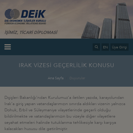
İŞİMİZ, TİCARİ DİPLOMASİ
EN
Üye Girişi
IRAK VİZESİ GEÇERLİLİK KONUSU
Ana Sayfa
Duyurular
Dışişleri Bakanlığı’ndan Kurulumuz’a iletilen yazıda, karayolundan
Irak’a giriş yapan vatandaşlarımızın sınırda aldıkları vizenin yalnızca
Dohuk, Erbil ve Süleymaniye vilayetlerinde geçerli olduğu
bildirilmekte ve vatandaşlarımızın bu vizeyle diğer vilayetlere
seyahat etmeleri halinde tutuklanma tehlikesiyle karşı karşıya
kalacakları hususu dile getirilmiştir.