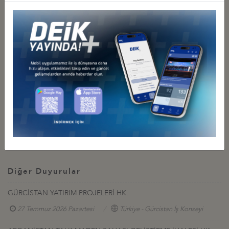
Ek 2: Ankara Büyükelçiliği’nin Resepsiyon Daveti
Ek 3: Sağlık Semineri, İstanbul
Ek 4: İstanbul Başkonsolosluğu’nun Resepsiyon Daveti
İlgili Dosyalar
Program
Sağlık Semineri
İstanbul Başkonsolosluğu Resepsiyon Daveti
Ankara Büyükelçiliği Resepsiyon Daveti
Diğer Duyurular
GÜRCİSTAN YATIRIM PROJELERİ HK.
27 Temmuz 2026 Pazartesi
Türkiye - Gürcistan İş Konseyi