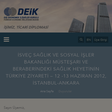
İŞİMİZ, TİCARİ DİPLOMASİ
EN
Üye Girişi
İSVEÇ SAĞLIK VE SOSYAL İŞLER
BAKANLIĞI MÜSTEŞARI VE
BERABERİNDEKİ SAĞLIK HEYETİNİN
TÜRKİYE ZİYARETİ – 12 -13 HAZİRAN 2012,
İSTANBUL-ANKARA
Ana Sayfa
Duyurular
Sayın Üyemiz,