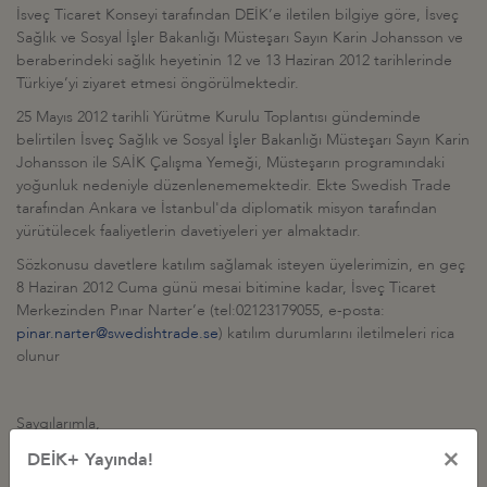
İsveç Ticaret Konseyi tarafından DEİK’e iletilen bilgiye göre, İsveç
Sağlık ve Sosyal İşler Bakanlığı Müsteşarı Sayın Karin Johansson ve
beraberindeki sağlık heyetinin 12 ve 13 Haziran 2012 tarihlerinde
Türkiye’yi ziyaret etmesi öngörülmektedir.
25 Mayıs 2012 tarihli Yürütme Kurulu Toplantısı gündeminde
belirtilen İsveç Sağlık ve Sosyal İşler Bakanlığı Müsteşarı Sayın Karin
Johansson ile SAİK Çalışma Yemeği, Müsteşarın programındaki
yoğunluk nedeniyle düzenlenememektedir. Ekte Swedish Trade
tarafından Ankara ve İstanbul'da diplomatik misyon tarafından
yürütülecek faaliyetlerin davetiyeleri yer almaktadır.
Sözkonusu davetlere katılım sağlamak isteyen üyelerimizin, en geç
8 Haziran 2012 Cuma günü mesai bitimine kadar, İsveç Ticaret
Merkezinden Pınar Narter’e (tel:02123179055, e-posta:
pinar.narter@swedishtrade.se
) katılım durumlarını iletilmeleri rica
olunur
Saygılarımla,
×
DEİK+ Yayında!
Ek 1: Symbiocare Forum Programı, Ankara