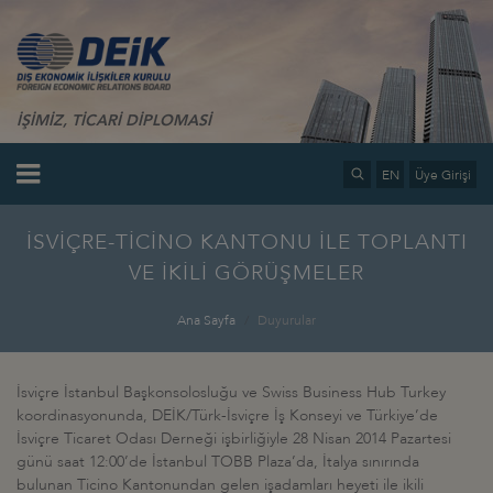
İŞİMİZ, TİCARİ DİPLOMASİ
EN
Üye Girişi
İSVİÇRE-TİCİNO KANTONU İLE TOPLANTI
VE İKİLİ GÖRÜŞMELER
Ana Sayfa
Duyurular
İsviçre İstanbul Başkonsolosluğu ve Swiss Business Hub Turkey
koordinasyonunda, DEİK/Türk-İsviçre İş Konseyi ve Türkiye’de
İsviçre Ticaret Odası Derneği işbirliğiyle 28 Nisan 2014 Pazartesi
günü saat 12:00’de İstanbul TOBB Plaza’da, İtalya sınırında
bulunan Ticino Kantonundan gelen işadamları heyeti ile ikili