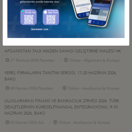
Diğer Duyurular
GÜRCİSTAN YATIRIM PROJELERİ HK.
27 Temmuz 2026 Pazartesi
Türkiye - Gürcistan İş Konseyi
AFGANİSTAN TALK MADEN SAHASI GELİŞTİRME İHALESİ HK
27 Temmuz 2026 Pazartesi
Türkiye - Afganistan İş Konseyi
YEREL FİRMALARIN TANITIM SERGİSİ, 17-20 HAZİRAN 2026,
BAKÜ
08 Haziran 2026 Pazartesi
Türkiye - Azerbaycan İş Konseyi
ULUSLARARASI FİNANS VE BANKACILIK ZİRVESİ 2026: TÜRK
DEVLETLERİNİN KÜRESELFİNANSAL ENTEGRASYONU, 9-10
HAZİRAN 2026, BAKÜ
02 Haziran 2026 Salı
Türkiye - Azerbaycan İş Konseyi