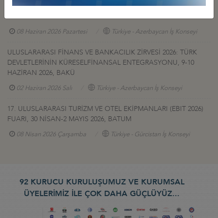
YEREL FİRMALARIN TANITIM SERGİSİ, 17-20 HAZİRAN 2026,
BAKÜ
08 Haziran 2026 Pazartesi
Türkiye - Azerbaycan İş Konseyi
ULUSLARARASI FİNANS VE BANKACILIK ZİRVESİ 2026: TÜRK
DEVLETLERİNİN KÜRESELFİNANSAL ENTEGRASYONU, 9-10
HAZİRAN 2026, BAKÜ
02 Haziran 2026 Salı
Türkiye - Azerbaycan İş Konseyi
17. ULUSLARARASI TURİZM VE OTEL EKİPMANLARI (EBIT 2026)
FUARI, 30 NİSAN-2 MAYIS 2026, BATUM
08 Nisan 2026 Çarşamba
Türkiye - Gürcistan İş Konseyi
92 KURUCU KURULUŞUMUZ VE KURUMSAL
ÜYELERİMİZ İLE ÇOK DAHA GÜÇLÜYÜZ...