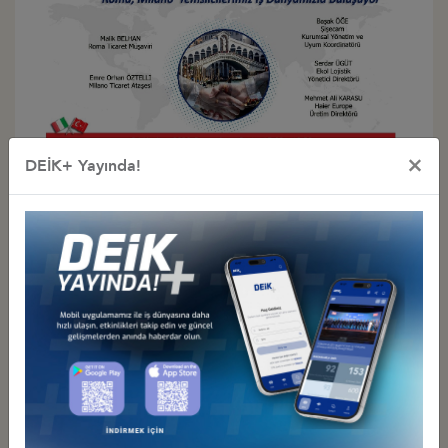
×
DEİK+ Yayında!
Diğer Duyurular
GÜRCİSTAN YATIRIM PROJELERİ HK.
27 Temmuz 2026 Pazartesi
Türkiye - Gürcistan İş Konseyi
AFGANİSTAN TALK MADEN SAHASI GELİŞTİRME İHALESİ HK
27 Temmuz 2026 Pazartesi
Türkiye - Afganistan İş Konseyi