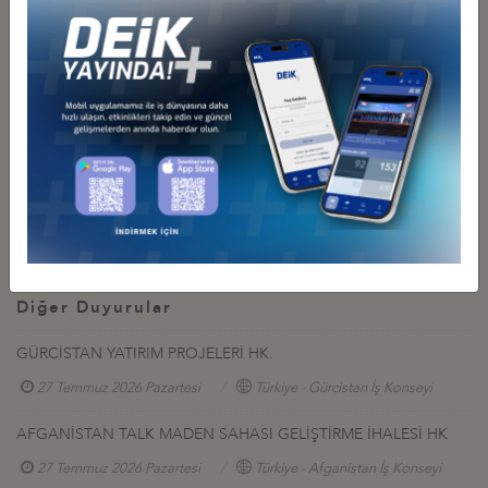
önceden başvuru yapılarak ücretsiz veya Bakü Haydar Aliyev
Uluslararası Havalimanında 10 USD ücret karşılığında giriş vizesi
temin edilebilmektedir.
İlgili Dosyalar
Duyuru Metni
Taslak program
Diğer Duyurular
GÜRCİSTAN YATIRIM PROJELERİ HK.
27 Temmuz 2026 Pazartesi
Türkiye - Gürcistan İş Konseyi
AFGANİSTAN TALK MADEN SAHASI GELİŞTİRME İHALESİ HK
27 Temmuz 2026 Pazartesi
Türkiye - Afganistan İş Konseyi