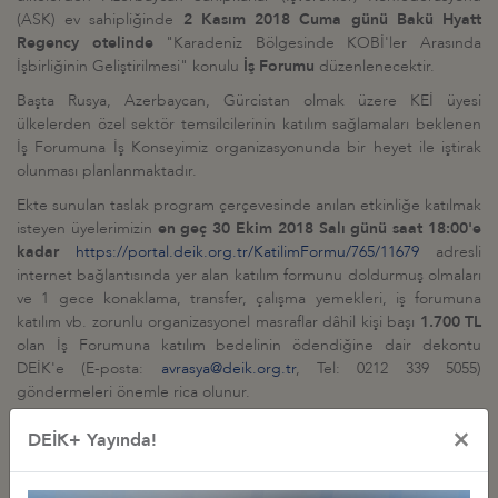
(ASK) ev sahipliğinde
2 Kasım 2018 Cuma günü Bakü Hyatt
Regency otelinde
"Karadeniz Bölgesinde KOBİ'ler Arasında
İşbirliğinin Geliştirilmesi" konulu
İş Forumu
düzenlenecektir.
Başta Rusya, Azerbaycan, Gürcistan olmak üzere KEİ üyesi
ülkelerden özel sektör temsilcilerinin katılım sağlamaları beklenen
İş Forumuna İş Konseyimiz organizasyonunda bir heyet ile iştirak
olunması planlanmaktadır.
Ekte sunulan taslak program çerçevesinde anılan etkinliğe katılmak
isteyen üyelerimizin
en geç 30 Ekim 2018 Salı günü saat 18:00'e
kadar
https://portal.deik.org.tr/KatilimFormu/765/11679
adresli
internet bağlantısında yer alan katılım formunu doldurmuş olmaları
ve 1 gece konaklama, transfer, çalışma yemekleri, iş forumuna
katılım vb. zorunlu organizasyonel masraflar dâhil kişi başı
1.700 TL
olan İş Forumuna katılım bedelinin ödendiğine dair dekontu
DEİK'e (E-posta:
avrasya@deik.org.tr
, Tel: 0212 339 5055)
göndermeleri önemle rica olunur.
Uçak biletlerinin katılımcılar tarafından münferit olarak temin
×
DEİK+ Yayında!
edilmesi gerekmektedir.
Azerbaycan'a seyahatte Türkiye
Cumhuriyeti vatandaşları vizeye tabi tutulmakta olup, Türkiye'deki
Azerbaycan diplomatik misyonları konsolosluk birimlerinden 3 gün