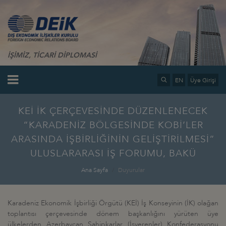
İŞİMİZ, TİCARİ DİPLOMASİ
EN
Üye Girişi
KEİ İK ÇERÇEVESİNDE DÜZENLENECEK
“KARADENİZ BÖLGESİNDE KOBİ’LER
ARASINDA İŞBİRLİĞİNİN GELİŞTİRİLMESİ”
ULUSLARARASI İŞ FORUMU, BAKÜ
Ana Sayfa
Duyurular
Karadeniz Ekonomik İşbirliği Örgütü (KEİ) İş Konseyinin (İK) olağan
toplantısı çerçevesinde dönem başkanlığını yürüten üye
ülkelerden Azerbaycan Sahipkarlar (İşverenler) Konfederasyonu