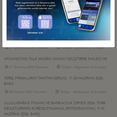
Diğer Duyurular
GÜRCİSTAN YATIRIM PROJELERİ HK.
27 Temmuz 2026 Pazartesi
Türkiye - Gürcistan İş Konseyi
AFGANİSTAN TALK MADEN SAHASI GELİŞTİRME İHALESİ HK
27 Temmuz 2026 Pazartesi
Türkiye - Afganistan İş Konseyi
YEREL FİRMALARIN TANITIM SERGİSİ, 17-20 HAZİRAN 2026,
BAKÜ
08 Haziran 2026 Pazartesi
Türkiye - Azerbaycan İş Konseyi
ULUSLARARASI FİNANS VE BANKACILIK ZİRVESİ 2026: TÜRK
DEVLETLERİNİN KÜRESELFİNANSAL ENTEGRASYONU, 9-10
HAZİRAN 2026, BAKÜ