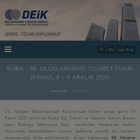
İŞİMİZ, TİCARİ DİPLOMASİ
EN
Üye Girişi
KÜBA - 38. ULUSLARARASI TICARET FUARI
(FİHAV), 8 – 9 ARALIK 2020
Ana Sayfa
Duyurular
T.C. Dışişleri Bakanlığından Kurulumuza iletilen yazıya göre; 10
Kasım 2020 tarihinde Küba Dış Ticaret ve Yabancı Yatırım Bakanı
Sayın Rodrigo Malmierca Diaz tarafından Havana'da mukim
diplomatik temsilciliklerin misyon şeflerine yönelik bir toplantı
düzenlendiği ifade edilmektedir. Anılan toplantıda,
38. Havana