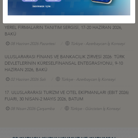
AFGANİSTAN TALK MADEN SAHASI GELİŞTİRME İHALESİ HK
27 Temmuz 2026 Pazartesi
Türkiye - Afganistan İş Konseyi
YEREL FİRMALARIN TANITIM SERGİSİ, 17-20 HAZİRAN 2026,
BAKÜ
08 Haziran 2026 Pazartesi
Türkiye - Azerbaycan İş Konseyi
ULUSLARARASI FİNANS VE BANKACILIK ZİRVESİ 2026: TÜRK
DEVLETLERİNİN KÜRESELFİNANSAL ENTEGRASYONU, 9-10
HAZİRAN 2026, BAKÜ
02 Haziran 2026 Salı
Türkiye - Azerbaycan İş Konseyi
17. ULUSLARARASI TURİZM VE OTEL EKİPMANLARI (EBIT 2026)
FUARI, 30 NİSAN-2 MAYIS 2026, BATUM
08 Nisan 2026 Çarşamba
Türkiye - Gürcistan İş Konseyi