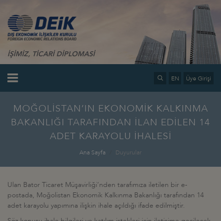
İŞİMİZ, TİCARİ DİPLOMASİ
EN
Üye Girişi
MOĞOLİSTAN’IN EKONOMİK KALKINMA
BAKANLIĞI TARAFINDAN İLAN EDİLEN 14
ADET KARAYOLU İHALESİ
Ana Sayfa
Duyurular
Ulan Bator Ticaret Müşavirliği’nden tarafımıza iletilen bir e-
postada, Moğolistan Ekonomik Kalkınma Bakanlığı tarafından 14
adet karayolu yapımına ilişkin ihale açıldığı ifade edilmiştir.
Söz konusu ihale bilgileri ve katılım istekleri için iletişime geçilecek