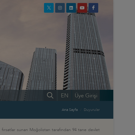
EN
Üye Girişi
Ana Sayfa
Duyurular
n fırsatlar sunan Moğolistan tarafından 94 tane devlet