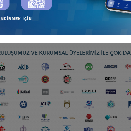
nseyi
EBIT 2026) FUARI, 30 NİSAN-2 MAYIS 2026, BATUM
ş Konseyi
ULUŞUMUZ VE KURUMSAL ÜYELERİMİZ İLE ÇOK DA