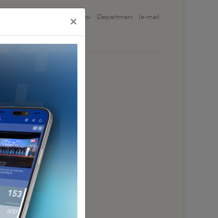
 Sanayi Odası, Uluslararası Departmanı (e-mail:
×
 HAZİRAN 2026, BAKÜ