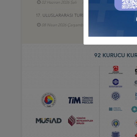
02 Haziran 2026 Salı
Türkiye - Azerbaycan İş Ko
17. ULUSLARARASI TURİZM VE OTEL EKİPMANLARI (
08 Nisan 2026 Çarşamba
Türkiye - Gürcistan İ
92 KURUCU KUR