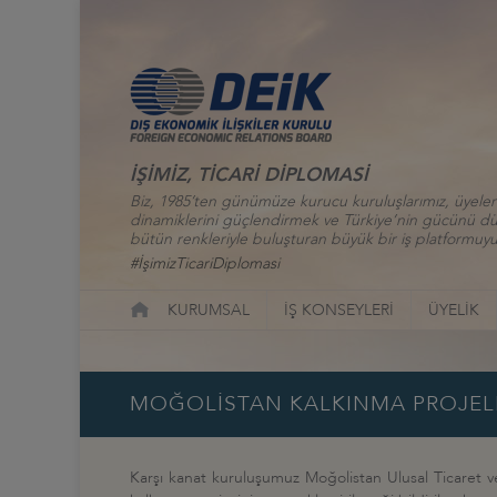
İŞİMİZ, TİCARİ DİPLOMASİ
Biz, 1985’ten günümüze kurucu kuruluşlarımız, üyelerim
dinamiklerini güçlendirmek ve Türkiye’nin gücünü düny
bütün renkleriyle buluşturan büyük bir iş platformuyu
#İşimizTicariDiplomasi
KURUMSAL
İŞ KONSEYLERİ
ÜYELİK
MOĞOLİSTAN KALKINMA PROJELE
Karşı kanat kuruluşumuz Moğolistan Ulusal Ticaret ve 