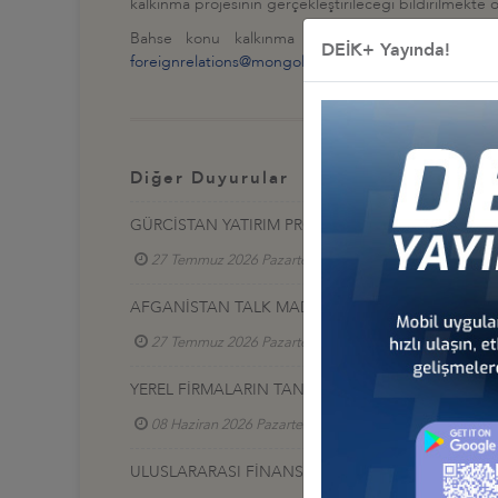
kalkınma projesinin gerçekleştirileceği bildirilmekte o
Bahse konu kalkınma projeleri hakkında detaylı
DEİK+ Yayında!
foreignrelations@mongolchamber.mn
,
tel.:+976-7727
Diğer Duyurular
GÜRCİSTAN YATIRIM PROJELERİ HK.
27 Temmuz 2026 Pazartesi
Türkiye - Gürcistan 
AFGANİSTAN TALK MADEN SAHASI GELİŞTİRME İ
27 Temmuz 2026 Pazartesi
Türkiye - Afganistan
YEREL FİRMALARIN TANITIM SERGİSİ, 17-20 HAZİR
08 Haziran 2026 Pazartesi
Türkiye - Azerbaycan
ULUSLARARASI FİNANS VE BANKACILIK ZİRVESİ 2