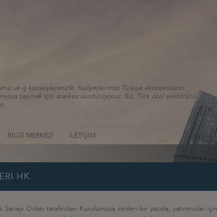
iz ve iş konseylerimizle, faaliyetlerimizi Türkiye ekonomisinin
aya taşımak için aralıksız sürdürüyoruz. Biz, Türk özel sektörünü
z.
BİLGİ MERKEZİ
İLETİŞİM
Rİ HK.
Sanayi Odası tarafından Kurulumuza iletilen bir yazıda, yatırımcılar içi