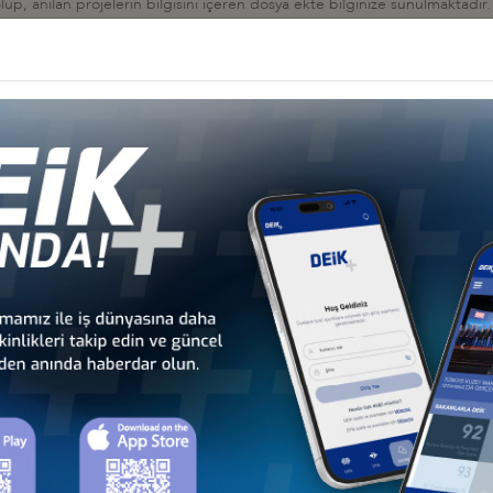
lup, anılan projelerin bilgisini içeren dosya ekte bilginize sunulmaktadır.
 bilgi almak isteyen üyelerimizin, Moğolistan Ulusal Ticaret ve
7070,+976-11-327176) ile irtibata geçmesi önemle rica olunur.
İş Konseyi
HALESİ HK
 İş Konseyi
AN 2026, BAKÜ
 İş Konseyi
026: TÜRK DEVLETLERİNİN KÜRESELFİNANSAL ENTEGRASYONU, 9-10