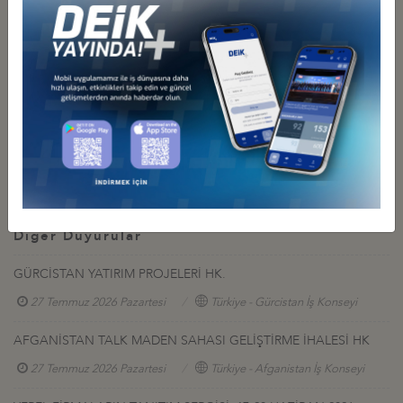
Ek 1 – Katılım Formu
Ek 2 – Heyet Listesi
İlgili Dosyalar
Heyet Listesi
Katılım Formu
Diğer Duyurular
GÜRCİSTAN YATIRIM PROJELERİ HK.
27 Temmuz 2026 Pazartesi
Türkiye - Gürcistan İş Konseyi
AFGANİSTAN TALK MADEN SAHASI GELİŞTİRME İHALESİ HK
27 Temmuz 2026 Pazartesi
Türkiye - Afganistan İş Konseyi