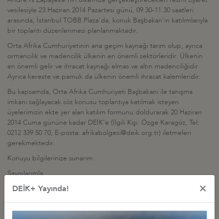
vesilesiyle 23 Haziran 2014 Pazartesi günü, 09.30-11.30 saatleri
arasında, İstanbul TOBB Plaza’da, konuk Başbakan’ın katılımlarıyla
bir toplantı düzenlenmesi planlanmaktadır.
Orta Afrika Cumhuriyetinin ana geçim kaynağı tarım olup, ayrıca
ormancılık ve madencilik ülkenin en önemli sektörleridir. Ülkenin
en önemli gelir ve ihracat kaynağı elmas ve altın madenciliğidir.
Ayrıca kereste ve pamuk da ülkenin önemli ihracat kalemleridir.
Bu kapsamda, Orta Afrika Cumhuriyeti Başbakanı ile tanışma
imkanı sağlayacak söz konusu toplantıya katılmak isteyen
üyelerimizin ekte yer alan katılım formunu doldurarak 20 Haziran
2014 Cuma gününe kadar DEİK’e (İlgili Kişi: Özge Karagöz, Tel:
0212 339 50 70, E-posta: afrikabolgesi@deik.org.tr) iletmeleri
gerekmektedir.
Konuyu bilgilerinize sunarım.
Saygılarımla,
×
DEİK+ Yayında!