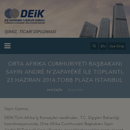
İŞİMİZ, TİCARİ DİPLOMASİ
EN
Üye Girişi
ORTA AFRİKA CUMHURİYETİ BAŞBAKANI
SAYIN ANDRÉ N'ZAPAYÉKÉ İLE TOPLANTI,
23 HAZİRAN 2014,TOBB PLAZA İSTANBUL
Ana Sayfa
Duyurular
Sayın Üyemiz,
DEİK/Türk-Afrika İş Konseyleri tarafından, T.C. Dışişleri Bakanlığı
koordinasyonunda, Orta Afrika Cumhuriyeti Başbakanı Sayın
André N'Zapayéké’nin ülkemize gerçekleştirecekleri resmi ziyaret