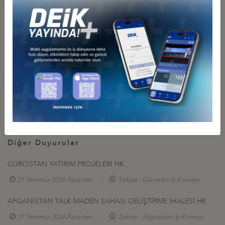
başvuru formu
Özbekistan proje listesi
Kırgızistan proje listesi
tacikistan proje listesi
taslak program
ikili görüşme heyet listesi
Diğer Duyurular
GÜRCİSTAN YATIRIM PROJELERİ HK.
27 Temmuz 2026 Pazartesi
Türkiye - Gürcistan İş Konseyi
AFGANİSTAN TALK MADEN SAHASI GELİŞTİRME İHALESİ HK
27 Temmuz 2026 Pazartesi
Türkiye - Afganistan İş Konseyi