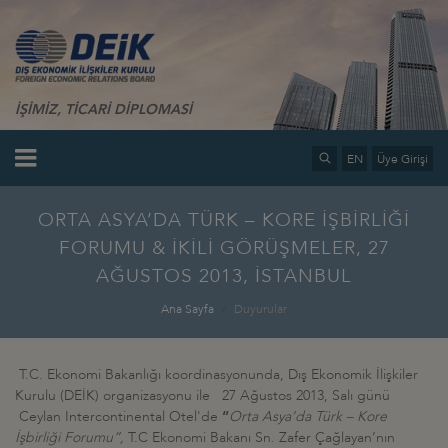
İŞİMİZ, TİCARİ DİPLOMASİ
EN
Üye Girişi
ORTA ASYA’DA TÜRK – KORE İŞBİRLİĞİ
FORUMU & İKİLİ GÖRÜŞMELER, 27
AĞUSTOS 2013, İSTANBUL
Ana Sayfa
Duyurular
T.C. Ekonomi Bakanlığı koordinasyonunda, Dış Ekonomik İlişkiler
Kurulu (DEİK) organizasyonu ile 27 Ağustos 2013, Salı günü
Ceylan Intercontinental Otel'de
“
Orta Asya’da Türk – Kore
İşbirliği Forumu”,
T.C Ekonomi Bakanı Sn. Zafer Çağlayan’nın