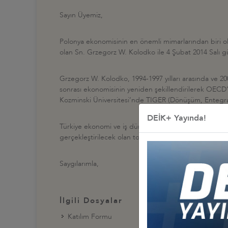
Sayın Üyemiz,
Polonya ekonomisinin en önemli mimarlarından biri ol
olan Sn. Grzegorz W. Kolodko ile 4 Şubat 2014 Salı gü
Grzegorz W. Kolodko, 1994-1997 yılları arasında ve 
sonrası ekonomisinin yeniden şekillendirilerek OECD’
Kozminski Üniversitesi’nde TIGER (Dönüşüm, Entegras
DEİK+ Yayında!
Türkiye ekonomi ve iş dünyası açısından önem taşıy
gerçekleştirilecek olan toplantıya katılımınızı diler, kat
Saygılarımla,
İlgili Dosyalar
Katılım Formu