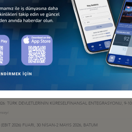
İş Konseyi
HALESİ HK
 İş Konseyi
AN 2026, BAKÜ
 İş Konseyi
026: TÜRK DEVLETLERİNİN KÜRESELFİNANSAL ENTEGRASYONU, 9-10
nseyi
EBIT 2026) FUARI, 30 NİSAN-2 MAYIS 2026, BATUM