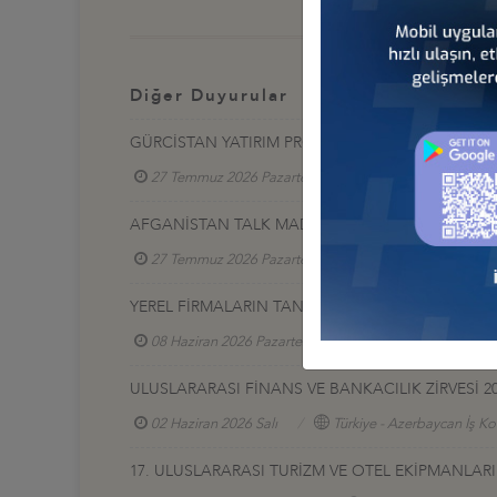
Diğer Duyurular
GÜRCİSTAN YATIRIM PROJELERİ HK.
27 Temmuz 2026 Pazartesi
Türkiye - Gürcistan 
AFGANİSTAN TALK MADEN SAHASI GELİŞTİRME İ
27 Temmuz 2026 Pazartesi
Türkiye - Afganistan
YEREL FİRMALARIN TANITIM SERGİSİ, 17-20 HAZİR
08 Haziran 2026 Pazartesi
Türkiye - Azerbaycan
ULUSLARARASI FİNANS VE BANKACILIK ZİRVESİ 2
02 Haziran 2026 Salı
Türkiye - Azerbaycan İş Ko
17. ULUSLARARASI TURİZM VE OTEL EKİPMANLARI (