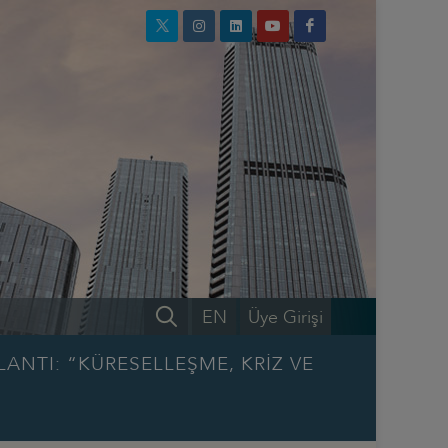
EN
Üye Girişi
ANTI: “KÜRESELLEŞME, KRİZ VE