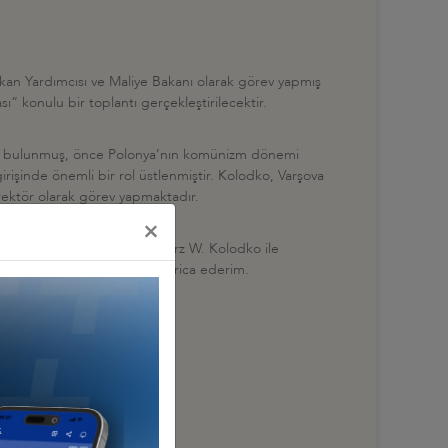
akan Yardımcısı ve Maliye Bakanı olarak görev yapmış
” konulu bir toplantı gerçekleştirilecektir.
inde bulunmuş, önce Polonya’nın komünizm dönemi
rişinde önemli bir rol üstlenmiştir. Kolodko, Varşova
ektör olarak görev yapmaktadır.
×
rlük ünvanı bulunan Grzegorz W. Kolodko ile
r
; 0212 339 5081) iletilmesini rica ederim.