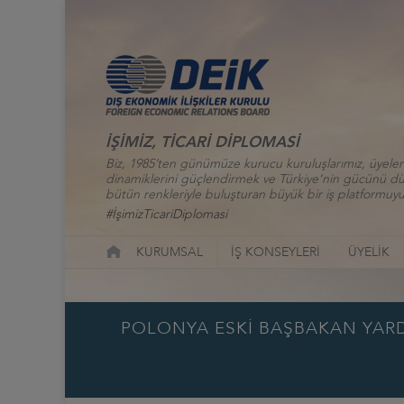
İŞİMİZ, TİCARİ DİPLOMASİ
Biz, 1985’ten günümüze kurucu kuruluşlarımız, üyelerim
dinamiklerini güçlendirmek ve Türkiye’nin gücünü düny
bütün renkleriyle buluşturan büyük bir iş platformuyu
#İşimizTicariDiplomasi
KURUMSAL
İŞ KONSEYLERİ
ÜYELİK
POLONYA ESKİ BAŞBAKAN YARDI