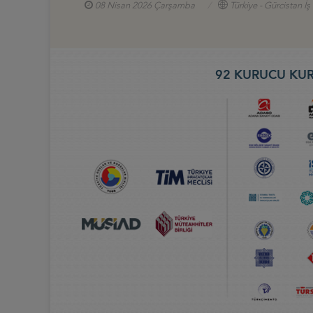
08 Nisan 2026 Çarşamba
Türkiye - Gürcistan İ
92 KURUCU KUR