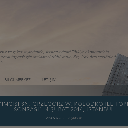
iz ve iş konseylerimizle, faaliyetlerimizi Türkiye ekonomisinin
aya taşımak için aralıksız sürdürüyoruz. Biz, Türk özel sektörünü
z.
BİLGİ MERKEZİ
İLETİŞİM
MCISI SN. GRZEGORZ W. KOLODKO İLE TOPL
SONRASI”, 4 ŞUBAT 2014, ISTANBUL
Ana Sayfa
Duyurular