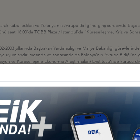
arak kabul edilen ve Polonya’nın Avrupa Birliği’ne giriş sürecinde Başb
nü saat 16:00’da TOBB Plaza / Istanbul’da “Küreselleşme, Kriz ve Sonrası
2002-2003 yıllarında Başbakan Yardımcılığı ve Maliye Bakanlığı görevler
ye uyumlandırılmasında ve sonrasında da Polonya’nın Avrupa Birliği’ne gi
yon ve Küreselleşme Ekonomisi Araştırmaları) Enstitüsü’nde kurucu dir
an bu günlerde, ekonomik dönüşüm ve küreselleşme konularında profesö
ılım teyitlerinizin ekte yer alan form aracılığıyla DEİK’e (
abstaj@deik.org.t