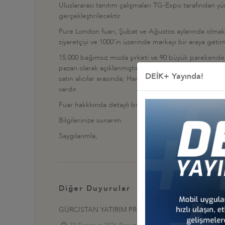
Uluslararası tanıtım çalışmaları TG-Expo tarafından 
gerçekleştirilecektir.
Pure London fuarı, Şubat ve Ağustos aylarında olmak 
ziyaretçiyi ve 1000’in üzerinde markayı bir araya getir
15.000 bağımsız moda şirketi ve 90 büyük parekende sa
pazarı olarak açıklanmıştır. İngiliz hazır giyim ve tekst
DEİK+ Yayında!
satın alıcılar arasında; Harvey Nicholes, Fenwick, D
vardır.
Fuar hakkkında detaylı bilgi için TG Expo Uluslararası
Bilgilerinize sunarım.
Saygılarımla,
Diğer Duyurular
GÜRCİSTAN YATIRIM PROJELERİ HK.