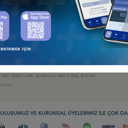
İş Konseyi
HALESİ HK
 İş Konseyi
AN 2026, BAKÜ
 İş Konseyi
026: TÜRK DEVLETLERİNİN KÜRESELFİNANSAL ENTEGRASYONU, 9-10
nseyi
EBIT 2026) FUARI, 30 NİSAN-2 MAYIS 2026, BATUM
ş Konseyi
ULUŞUMUZ VE KURUMSAL ÜYELERİMİZ İLE ÇOK DA