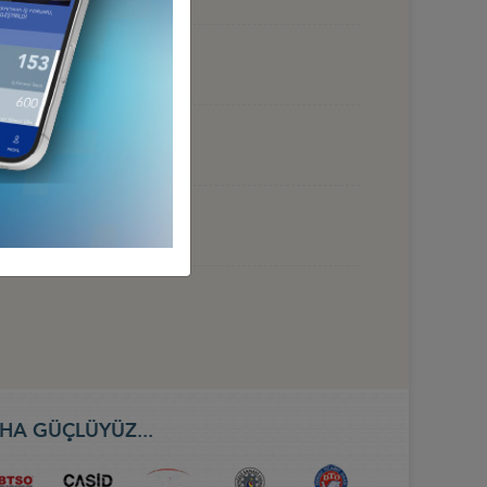
 HAZİRAN 2026, BAKÜ
HA GÜÇLÜYÜZ...