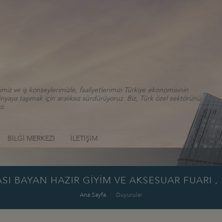
iz ve iş konseylerimizle, faaliyetlerimizi Türkiye ekonomisinin
aya taşımak için aralıksız sürdürüyoruz. Biz, Türk özel sektörünü
z.
BİLGİ MERKEZİ
İLETİŞİM
 BAYAN HAZIR GİYİM VE AKSESUAR FUARI ,
Ana Sayfa
Duyurular