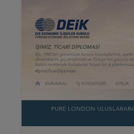
İŞİMİZ, TİCARİ DİPLOMASİ
Biz, 1985’ten günümüze kurucu kuruluşlarımız, üyelerim
dinamiklerini güçlendirmek ve Türkiye’nin gücünü düny
bütün renkleriyle buluşturan büyük bir iş platformuyu
#İşimizTicariDiplomasi
KURUMSAL
İŞ KONSEYLERİ
ÜYELİK
PURE LONDON ULUSLARARASI