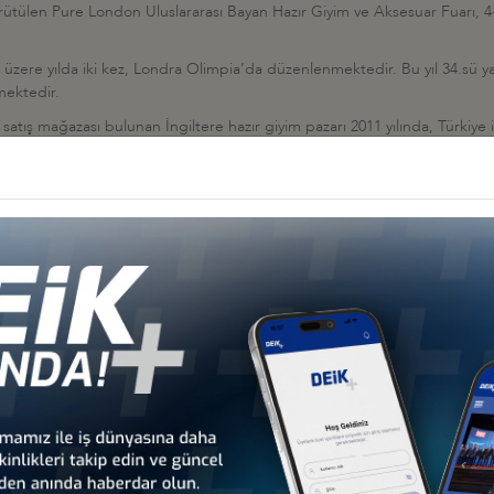
yürütülen Pure London Uluslararası Bayan Hazır Giyim ve Aksesuar Fuarı, 
üzere yılda iki kez, Londra Olimpia’da düzenlenmektedir. Bu yıl 34.sü ya
mektedir.
tış mağazası bulunan İngiltere hazır giyim pazarı 2011 yılında, Türkiye i
il üretimi azalmakta olup, Türkiye hazır giyim ihracatını sürekli arttırmakta 
ebenhams, Harrods, John Lewis, House of Fraser, River Island, Selfridges
 Fuarcılık A.Ş. ( İlayda Çolak, Bölge Satış ve Pazarlama Sorumlusu,
ilayd