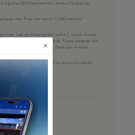
4-6 Ağustos 2013 tarihlerinde Londra Olimpia’da
pılacak olan Fuar, her sezon 13.000 sektörel
çin İran, Irak ve Almanya’dan sonra 2. büyük ihracat
ve Türk firmaları ilgi görmektedir. Fuara katılacak kilit
×
, Amazon, Black White Denim, Next gibi firmalar
a@tg-expo.net
0216 338 45 25) ile temas kurulabilir.