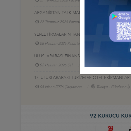
27 Temmuz 2026 Pazartesi
Türkiye - Gürcistan 
AFGANİSTAN TALK MADEN SAHASI GELİŞTİRME İ
27 Temmuz 2026 Pazartesi
Türkiye - Afganistan
YEREL FİRMALARIN TANITIM SERGİSİ, 17-20 HAZİR
08 Haziran 2026 Pazartesi
Türkiye - Azerbaycan
ULUSLARARASI FİNANS VE BANKACILIK ZİRVESİ 2
02 Haziran 2026 Salı
Türkiye - Azerbaycan İş Ko
17. ULUSLARARASI TURİZM VE OTEL EKİPMANLARI (
08 Nisan 2026 Çarşamba
Türkiye - Gürcistan İ
92 KURUCU KUR