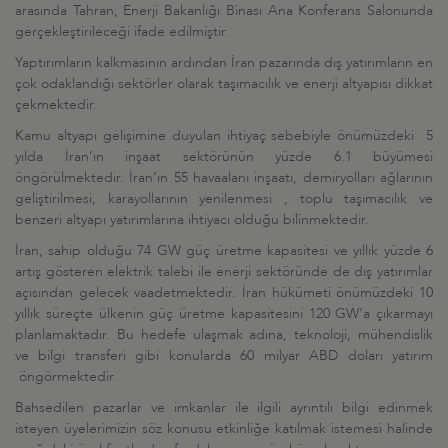
arasında Tahran, Enerji Bakanlığı Binası Ana Konferans Salonunda
gerçekleştirileceği ifade edilmiştir.
Yaptırımların kalkmasının ardından İran pazarında dış yatırımların en
çok odaklandığı sektörler olarak taşımacılık ve enerji altyapısı dikkat
çekmektedir.
Kamu altyapı gelişimine duyulan ihtiyaç sebebiyle önümüzdeki 5
yılda İran’ın inşaat sektörünün yüzde 6.1 büyümesi
öngörülmektedir. İran’ın 55 havaalanı inşaatı, demiryolları ağlarının
geliştirilmesi, karayollarının yenilenmesi , toplu taşımacılık ve
benzeri altyapı yatırımlarına ihtiyacı olduğu bilinmektedir.
İran, sahip olduğu 74 GW güç üretme kapasitesi ve yıllık yüzde 6
artış gösteren elektrik talebi ile enerji sektöründe de dış yatırımlar
açısından gelecek vaadetmektedir. İran hükümeti önümüzdeki 10
yıllık süreçte ülkenin güç üretme kapasitesini 120 GW’a çıkarmayı
planlamaktadır. Bu hedefe ulaşmak adına, teknoloji, mühendislik
ve bilgi transferi gibi konularda 60 milyar ABD doları yatırım
öngörmektedir.
Bahsedilen pazarlar ve imkanlar ile ilgili ayrıntılı bilgi edinmek
isteyen üyelerimizin söz konusu etkinliğe katılmak istemesi halinde