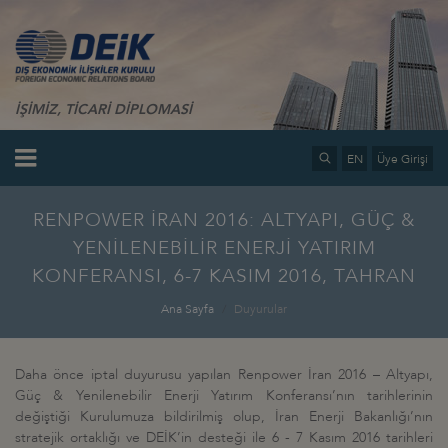
İŞİMİZ, TİCARİ DİPLOMASİ
EN
Üye Girişi
RENPOWER İRAN 2016: ALTYAPI, GÜÇ &
YENİLENEBİLİR ENERJİ YATIRIM
KONFERANSI, 6-7 KASIM 2016, TAHRAN
Ana Sayfa
Duyurular
Daha önce iptal duyurusu yapılan Renpower İran 2016 – Altyapı,
Güç & Yenilenebilir Enerji Yatırım Konferansı’nın tarihlerinin
değiştiği Kurulumuza bildirilmiş olup, İran Enerji Bakanlığı’nın
stratejik ortaklığı ve DEİK’in desteği ile 6 - 7 Kasım 2016 tarihleri