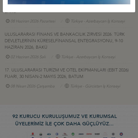
YEREL FİRMALARIN TANITIM SERGİSİ, 17-20 HAZİRAN 2026,
BAKÜ
08 Haziran 2026 Pazartesi
Türkiye - Azerbaycan İş Konseyi
ULUSLARARASI FİNANS VE BANKACILIK ZİRVESİ 2026: TÜRK
DEVLETLERİNİN KÜRESELFİNANSAL ENTEGRASYONU, 9-10
HAZİRAN 2026, BAKÜ
02 Haziran 2026 Salı
Türkiye - Azerbaycan İş Konseyi
17. ULUSLARARASI TURİZM VE OTEL EKİPMANLARI (EBIT 2026)
FUARI, 30 NİSAN-2 MAYIS 2026, BATUM
08 Nisan 2026 Çarşamba
Türkiye - Gürcistan İş Konseyi
92 KURUCU KURULUŞUMUZ VE KURUMSAL
ÜYELERİMİZ İLE ÇOK DAHA GÜÇLÜYÜZ...