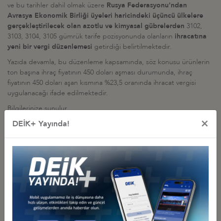
ve bu tarihler dahil olmak üzere
Rusya Federasyonu'ndan
Avrasya Ekonomik Birliği üyeleri haricindeki üçüncü ülkelere
gerçekleştirilecek olan azotlu ve kimyasal gübrelerden
3102,
3103, 3104, 3105 gümrük tarife pozisyonunda olanların
ihracatına
yeni bir vergi düzenlemesi
getirdiği belirtilmektedir.
Yazıda devamla, bu düzenleme kapsamında, söz konusu ürünlerin
ton başına ihraç fiyatının 450 doları aşması durumunda, ihraç
fiyatının 450 doları aşan kısmına %23,5 oranında ihracat vergisi
uygulanacağı ifade edilmektedir.
Bilgilerinize sunulur.
×
DEİK+ Yayında!
İlgili Dosyalar
Karar (3 Sayfa, Rusça)
Karar (2 sayfa, İngilizce)
Diğer Duyurular