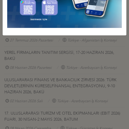
GÜRCİSTAN YATIRIM PROJELERİ HK.
27 Temmuz 2026 Pazartesi
Türkiye - Gürcistan İş Konseyi
AFGANİSTAN TALK MADEN SAHASI GELİŞTİRME İHALESİ HK
27 Temmuz 2026 Pazartesi
Türkiye - Afganistan İş Konseyi
YEREL FİRMALARIN TANITIM SERGİSİ, 17-20 HAZİRAN 2026,
BAKÜ
08 Haziran 2026 Pazartesi
Türkiye - Azerbaycan İş Konseyi
ULUSLARARASI FİNANS VE BANKACILIK ZİRVESİ 2026: TÜRK
DEVLETLERİNİN KÜRESELFİNANSAL ENTEGRASYONU, 9-10
HAZİRAN 2026, BAKÜ
02 Haziran 2026 Salı
Türkiye - Azerbaycan İş Konseyi
17. ULUSLARARASI TURİZM VE OTEL EKİPMANLARI (EBIT 2026)
FUARI, 30 NİSAN-2 MAYIS 2026, BATUM
08 Nisan 2026 Çarşamba
Türkiye - Gürcistan İş Konseyi