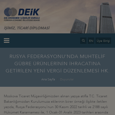
İŞİMİZ, TİCARİ DİPLOMASİ
EN
Üye Girişi
RUSYA FEDERASYONU’NDA MUHTELİF
GÜBRE ÜRÜNLERİNİN İHRACATINA
GETİRİLEN YENİ VERGİ DÜZENLEMESİ HK.
Ana Sayfa
Duyurular
Moskova Ticaret Müşavirliğimizden alınan yazıya atıfla T.C. Ticaret
Bakanlığımızdan Kurulumuza eklerinin birer örneği ilişikte iletilen
yazıda, Rusya Federasyonu'nun 30 Kasım 2022 tarihli ve 2188 sayılı
Hükümet Kararnamesi ile, 1 Ocak-31 Aralık 2023 tarihleri arasında