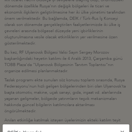
dönemde özellikle Rusya’nın değişik bölgeleri ile ticari ve
ekonomik ilişkilerin geliştirilmesine her iki ülke yönetimi tarafından
önem verilmektedir. Bu bağlamda, DEİK / Türk-Rus İş Konseyi
olarak son dönemde gerçekleştirilen faaliyetlerimizde iki ülke iş
çevreleri arasında bölgesel düzeyde yeni işbirliklerinin
oluşturulmasına vesile olacak etkinliklerin yer verilmesine özen
gösterilmektedir.
Bu kez, RF Ulyanovsk Bölgesi Valisi Sayın Sergey Morozov
başkanlığındaki heyetin katılımı ile 4 Aralık 2013, Çarşamba günü
TOBB Plaza’da “Ulyanovsk Bölgesinin Tanıtım Toplantısı”nın
organize edilmesi planlanmaktadır.
Taslak programı ekte sunulan söz konusu toplantı sırasında, Rusya
Federasyonu’nun hızlı gelişen bölgelerinden biri olan Ulyanovsk’ta
başta otomotiv, makine, uçak sanayi, gıda, inşaat vd. alanlarında
yaşanan gelişmeler, bölgede yatırımların teşvik mekanizmaları
hakkında güncel bilgilerin katılımcılara aktarılması
öngörülmektedir.
Anılan etkinliğe katılmak isteyen üyelerimizin ekteki katılım teyit
formunu doldurarak, en geç 2 Aralık 2013, Pazartesi günü mesai