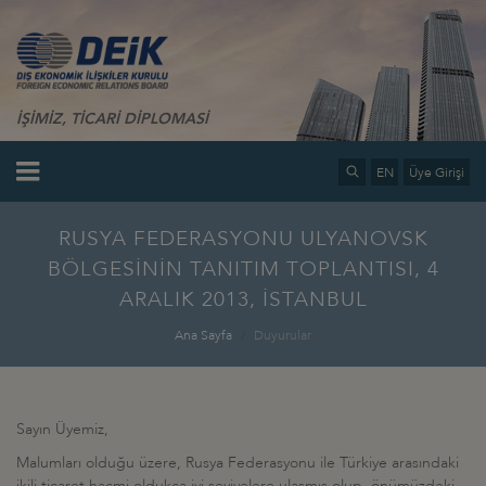
İŞİMİZ, TİCARİ DİPLOMASİ
EN
Üye Girişi
RUSYA FEDERASYONU ULYANOVSK
BÖLGESİNİN TANITIM TOPLANTISI, 4
ARALIK 2013, İSTANBUL
Ana Sayfa
Duyurular
Sayın Üyemiz,
Malumları olduğu üzere, Rusya Federasyonu ile Türkiye arasındaki
ikili ticaret hacmi oldukça iyi seviyelere ulaşmış olup, önümüzdeki