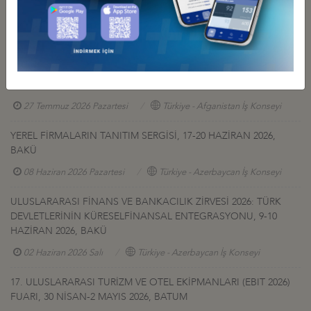
Diğer Duyurular
GÜRCİSTAN YATIRIM PROJELERİ HK.
27 Temmuz 2026 Pazartesi
Türkiye - Gürcistan İş Konseyi
AFGANİSTAN TALK MADEN SAHASI GELİŞTİRME İHALESİ HK
27 Temmuz 2026 Pazartesi
Türkiye - Afganistan İş Konseyi
YEREL FİRMALARIN TANITIM SERGİSİ, 17-20 HAZİRAN 2026,
BAKÜ
08 Haziran 2026 Pazartesi
Türkiye - Azerbaycan İş Konseyi
ULUSLARARASI FİNANS VE BANKACILIK ZİRVESİ 2026: TÜRK
DEVLETLERİNİN KÜRESELFİNANSAL ENTEGRASYONU, 9-10
HAZİRAN 2026, BAKÜ
02 Haziran 2026 Salı
Türkiye - Azerbaycan İş Konseyi
17. ULUSLARARASI TURİZM VE OTEL EKİPMANLARI (EBIT 2026)
FUARI, 30 NİSAN-2 MAYIS 2026, BATUM