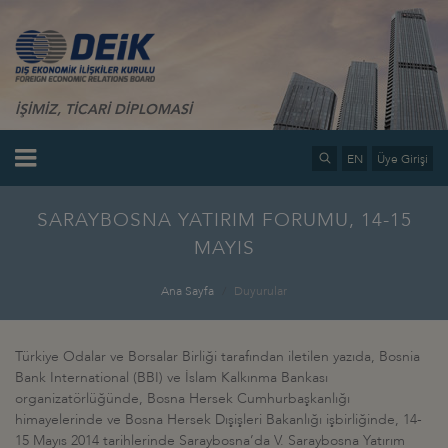
İŞİMİZ, TİCARİ DİPLOMASİ
EN
Üye Girişi
SARAYBOSNA YATIRIM FORUMU, 14-15
MAYIS
Ana Sayfa
Duyurular
Türkiye Odalar ve Borsalar Birliği tarafından iletilen yazıda, Bosnia
Bank International (BBI) ve İslam Kalkınma Bankası
organizatörlüğünde, Bosna Hersek Cumhurbaşkanlığı
himayelerinde ve Bosna Hersek Dışişleri Bakanlığı işbirliğinde, 14-
15 Mayıs 2014 tarihlerinde Saraybosna’da V. Saraybosna Yatırım