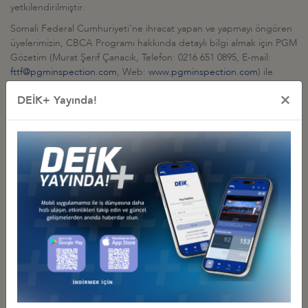
yetkilendirilmiştir.
Somali Federal Cumhuriyeti'ne ihracat yapan ve yapmayı öngören
üyelerimizin, CBCA Programı hakkında detaylı bilgi almak için PGM
Gözetim (Murat Şerif Çanacık, Telefon: 0216 651 0895, E-mail:
fttf@pgminspection.com
, Web:
www.pgminspection.com
) ile
iletişime geçmeleri gerekmektedir.
×
DEİK+ Yayında!
Diğer Duyurular
GÜRCİSTAN YATIRIM PROJELERİ HK.
27 Temmuz 2026 Pazartesi
Türkiye - Gürcistan İş Konseyi
AFGANİSTAN TALK MADEN SAHASI GELİŞTİRME İHALESİ HK
27 Temmuz 2026 Pazartesi
Türkiye - Afganistan İş Konseyi
YEREL FİRMALARIN TANITIM SERGİSİ, 17-20 HAZİRAN 2026,
BAKÜ