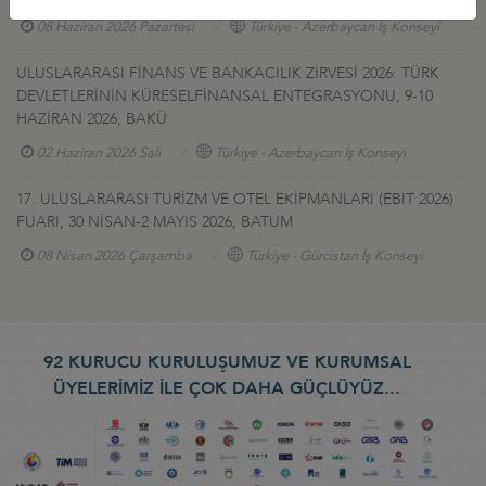
08 Haziran 2026 Pazartesi
Türkiye - Azerbaycan İş Konseyi
ULUSLARARASI FİNANS VE BANKACILIK ZİRVESİ 2026: TÜRK
DEVLETLERİNİN KÜRESELFİNANSAL ENTEGRASYONU, 9-10
HAZİRAN 2026, BAKÜ
02 Haziran 2026 Salı
Türkiye - Azerbaycan İş Konseyi
17. ULUSLARARASI TURİZM VE OTEL EKİPMANLARI (EBIT 2026)
FUARI, 30 NİSAN-2 MAYIS 2026, BATUM
08 Nisan 2026 Çarşamba
Türkiye - Gürcistan İş Konseyi
92 KURUCU KURULUŞUMUZ VE KURUMSAL
ÜYELERİMİZ İLE ÇOK DAHA GÜÇLÜYÜZ...