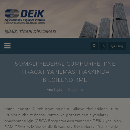
İŞİMİZ, TİCARİ DİPLOMASİ
EN
Üye Girişi
SOMALİ FEDERAL CUMHURİYETİ’NE
İHRACAT YAPILMASI HAKKINDA
BİLGİLENDİRME
Ana Sayfa
Duyurular
Somali Federal Cumhuriyeti adına bu ülkeye ithal edilecek tüm
ürünlerin ithalat öncesi kontrol ve gözetimlerinin yapılarak
onaylanması için (CBCA Programı) aynı zamanda DEIK Üyesi olan
PGM Gözetim Mühendislik firması tek firma olarak 10 yıl süreyle