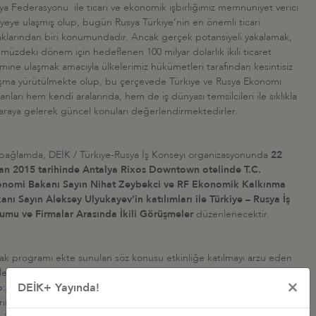
ya Federasyonu ile ticari ve ekonomik işbirliğimiz memnuniyet verici
iyeye ulaşmış olup, bugün Rusya Türkiye’nin en önemli ticari
aklarından biri konumundadır. Ancak gerçek potansiyeli yakalamak,
müzdeki dönem için hedeflenen 100 milyar dolarlık ikili ticaret
mine ulaşmak amacıyla ülkelerimiz hükümetleri tarafından kesintisiz
ışma yürütülmekte olup, bu çerçevede Türkiye ve Rusya Ekonomi
anları hem kendi aralarında, hem de iş dünyası temsilcileri ile sıklıkla
 araya gelerek güncel konuları değerlendirmektedirler.
bağlamda, DEİK / Türkiye-Rusya İş Konseyi organizasyonunda
22
an 2015 tarihinde Antalya Rixos Downtown otelinde T.C.
nomi Bakanı Sayın Nihat Zeybekci ve RF Ekonomik Kalkınma
anı Sayın Aleksey Ulyukayev’in katılımları ile Türkiye – Rusya İş
umu ve Firmalar Arasında İkili Görüşmeler
düzenlenecektir.
lak programı ekte sunulan söz konusu etkinliğe katılmayı arzu eden
lerimizin en geç 21 Nisan 2015, Salı günü saat 12:00’a kadar
×
DEİK+ Yayında!
p://kayit.deik.org.tr/KatilimFormu/60/39
adresli internet bağlantısı
rinden online kayıt yaptırarak, DEİK üyesi firma temsilcileri için kişi