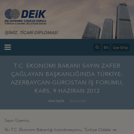
İŞİMİZ, TİCARİ DİPLOMASİ
EN
Üye Girişi
T.C. EKONOMİ BAKANI SAYIN ZAFER
ÇAĞLAYAN BAŞKANLIĞINDA TÜRKİYE-
AZERBAYCAN-GÜRCİSTAN İŞ FORUMU,
KARS, 9 HAZİRAN 2012
Ana Sayfa
Duyurular
Sayın Üyemiz,
İlki T.C. Ekonomi Bakanlığı koordinasyonu, Türkiye Odalar ve