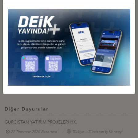
Çağla Mazlum, Tel: 0212 339 50 10, E-mail:
avrasya@deik.org.tr
/
Faks: 0212 270 37 84 ) iletmeleri gerekmektedir.
Saygılarımla.
Ek-1 : Başvuru Formu (1 Sayfa)
Ek-2 : Taslak Program (1 Sayfa)
İlgili Dosyalar
Katılım Formu
Program
Diğer Duyurular
GÜRCİSTAN YATIRIM PROJELERİ HK.
27 Temmuz 2026 Pazartesi
Türkiye - Gürcistan İş Konseyi