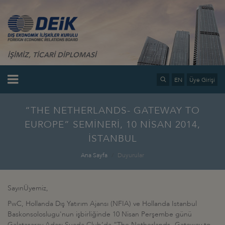
İŞİMİZ, TİCARİ DİPLOMASİ
EN
Üye Girişi
“THE NETHERLANDS- GATEWAY TO
EUROPE” SEMİNERİ, 10 NİSAN 2014,
İSTANBUL
Ana Sayfa
Duyurular
SayınÜyemiz,
PwC, Hollanda Dış Yatırım Ajansı (NFIA) ve Hollanda Istanbul
Baskonsoloslugu'nun işbirliğinde 10 Nisan Perşembe günü
Galatasaray Adası Suada Club’da “The Netherlands- Gateway to