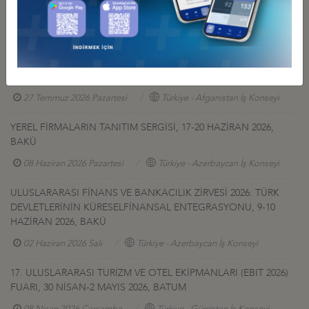
GÜRCİSTAN YATIRIM PROJELERİ HK.
27 Temmuz 2026 Pazartesi
Türkiye - Gürcistan İş Konseyi
AFGANİSTAN TALK MADEN SAHASI GELİŞTİRME İHALESİ HK
27 Temmuz 2026 Pazartesi
Türkiye - Afganistan İş Konseyi
YEREL FİRMALARIN TANITIM SERGİSİ, 17-20 HAZİRAN 2026,
BAKÜ
08 Haziran 2026 Pazartesi
Türkiye - Azerbaycan İş Konseyi
ULUSLARARASI FİNANS VE BANKACILIK ZİRVESİ 2026: TÜRK
DEVLETLERİNİN KÜRESELFİNANSAL ENTEGRASYONU, 9-10
HAZİRAN 2026, BAKÜ
02 Haziran 2026 Salı
Türkiye - Azerbaycan İş Konseyi
17. ULUSLARARASI TURİZM VE OTEL EKİPMANLARI (EBIT 2026)
FUARI, 30 NİSAN-2 MAYIS 2026, BATUM
08 Nisan 2026 Çarşamba
Türkiye - Gürcistan İş Konseyi