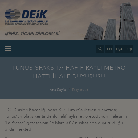
İŞİMİZ, TİCARİ DİPLOMASİ
EN
Üye Girişi
TUNUS-SFAKS’TA HAFİF RAYLI METRO
HATTI İHALE DUYURUSU
Ana Sayfa
Duyurular
T.C. Dışişleri Bakanlığı'ndan Kurulumuz'a iletilen bir yazıda;
Tunus'un Sfaks kentinde ilk hafif raylı metro etüdünün ihalesinin
‘La Presse' gazetesinin 16 Mart 2017 nüshasında duyurulduğu
bildirilmektedir.