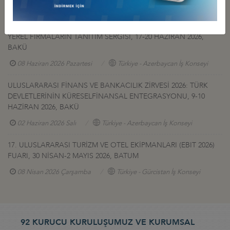
27 Temmuz 2026 Pazartesi
Türkiye - Afganistan İş Konseyi
YEREL FİRMALARIN TANITIM SERGİSİ, 17-20 HAZİRAN 2026,
BAKÜ
08 Haziran 2026 Pazartesi
Türkiye - Azerbaycan İş Konseyi
ULUSLARARASI FİNANS VE BANKACILIK ZİRVESİ 2026: TÜRK
DEVLETLERİNİN KÜRESELFİNANSAL ENTEGRASYONU, 9-10
HAZİRAN 2026, BAKÜ
02 Haziran 2026 Salı
Türkiye - Azerbaycan İş Konseyi
17. ULUSLARARASI TURİZM VE OTEL EKİPMANLARI (EBIT 2026)
FUARI, 30 NİSAN-2 MAYIS 2026, BATUM
08 Nisan 2026 Çarşamba
Türkiye - Gürcistan İş Konseyi
92 KURUCU KURULUŞUMUZ VE KURUMSAL