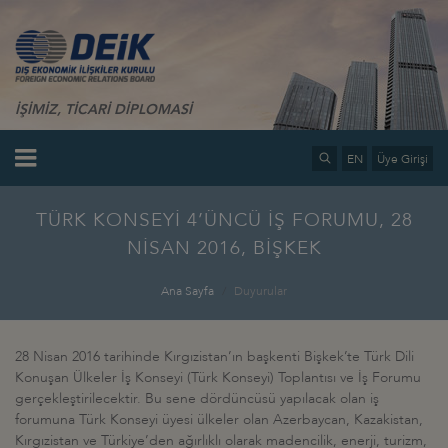
İŞİMİZ, TİCARİ DİPLOMASİ
EN
Üye Girişi
TÜRK KONSEYİ 4’ÜNCÜ İŞ FORUMU, 28
NİSAN 2016, BİŞKEK
Ana Sayfa
Duyurular
28 Nisan 2016 tarihinde Kırgızistan’ın başkenti Bişkek’te Türk Dili
Konuşan Ülkeler İş Konseyi (Türk Konseyi) Toplantısı ve İş Forumu
gerçekleştirilecektir. Bu sene dördüncüsü yapılacak olan iş
forumuna Türk Konseyi üyesi ülkeler olan Azerbaycan, Kazakistan,
Kırgızistan ve Türkiye’den ağırlıklı olarak madencilik, enerji, turizm,