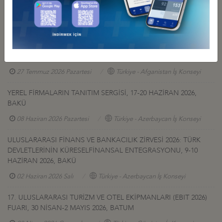
GÜRCİSTAN YATIRIM PROJELERİ HK.
27 Temmuz 2026 Pazartesi
Türkiye - Gürcistan İş Konseyi
AFGANİSTAN TALK MADEN SAHASI GELİŞTİRME İHALESİ HK
27 Temmuz 2026 Pazartesi
Türkiye - Afganistan İş Konseyi
YEREL FİRMALARIN TANITIM SERGİSİ, 17-20 HAZİRAN 2026,
BAKÜ
08 Haziran 2026 Pazartesi
Türkiye - Azerbaycan İş Konseyi
ULUSLARARASI FİNANS VE BANKACILIK ZİRVESİ 2026: TÜRK
DEVLETLERİNİN KÜRESELFİNANSAL ENTEGRASYONU, 9-10
HAZİRAN 2026, BAKÜ
02 Haziran 2026 Salı
Türkiye - Azerbaycan İş Konseyi
17. ULUSLARARASI TURİZM VE OTEL EKİPMANLARI (EBIT 2026)
FUARI, 30 NİSAN-2 MAYIS 2026, BATUM