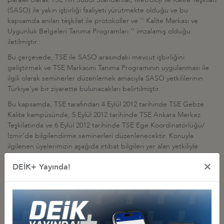
(SASO) ile yakın işbirliği faaliyeti yürütmekte olduğu ve bu
kapsamda anılan teşkilat ile protokoller ve ‘’ Kalite Markası ve
Uygunluk Belgeleri Tanıma Programları ‘’ imzalamış olduğu
iletilmiştir.
Bu çerçevede, TSE ile SASO arasındaki mevcut işbirliğini
geliştirmek ve TSE Markasını Tanıma Programının uygulanması ile
ilgili olarak seminerler düzenlemek amacıyla SASO yetkililerinin
Türkiye’ye bir ziyarette bulunacakları belirtilmiştir.
Bu kapsamda, TSE tarafından 4 Eylül 2012 tarihinde TSE Gebze
Kalite kampüsünde, 5 Eylül 2012 tarihinde TSE Ankara Merkez
Teşkilatında ve 6 Eylül 2012 tarihinde TSE Ege Koordinatörlüğü/
İzmir’de bilgilendirme seminerleri düzenlenecektir. Konuyla
ilgilenen üyelerimizin aşağıda irtibat bilgileri yer alan yetkiliyle
iletişime geçmeleri rica olunur.
×
DEİK+ Yayında!
Konuyu bilgilerinize saygılarımla sunarım.
TSE Gözetim Muayene Koordinasyon Müdürü
Meral Hemşeri