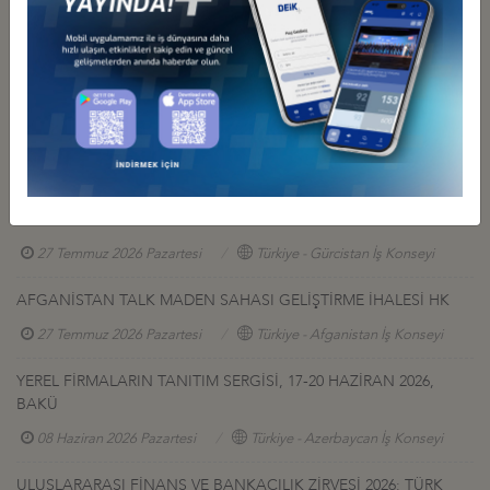
Tel : 0312 416 66 89
Fax: 0312 416 62 59
E-posta :
mhemseri@tse.org.tr
Diğer Duyurular
GÜRCİSTAN YATIRIM PROJELERİ HK.
27 Temmuz 2026 Pazartesi
Türkiye - Gürcistan İş Konseyi
AFGANİSTAN TALK MADEN SAHASI GELİŞTİRME İHALESİ HK
27 Temmuz 2026 Pazartesi
Türkiye - Afganistan İş Konseyi
YEREL FİRMALARIN TANITIM SERGİSİ, 17-20 HAZİRAN 2026,
BAKÜ
08 Haziran 2026 Pazartesi
Türkiye - Azerbaycan İş Konseyi
ULUSLARARASI FİNANS VE BANKACILIK ZİRVESİ 2026: TÜRK